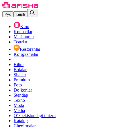
Рус
Kirish
Kino
Konsertlar
Mashhurlar
Teatrlar
Restoranlar
Ko‘rgazmalar
Bilim
Bolalar
Shahar
Premium
Foto
Do‘konlar
Stendap
Texno
Moda
Media
O‘zbekistondagi turizm
Katalog
Chegirmalar