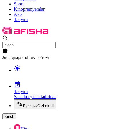
Sport
Kinopremyeralar
Avia
Taqvim
Juda qisqa qidiruv so‘rovi
Taqvim
Sana bo‘yicha tadbirlar
Русский
O‘zbek tili
Kirish
Kino