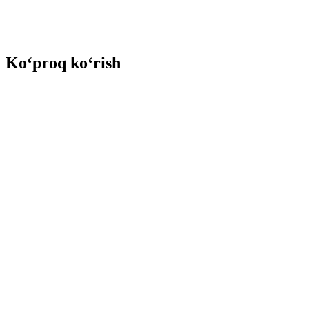
Ko‘proq ko‘rish