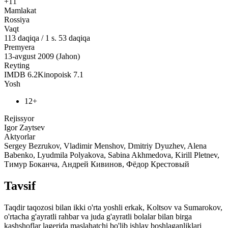
+11
Mamlakat
Rossiya
Vaqt
113
daqiqa
/
1 s. 53 daqiqa
Premyera
13-avgust 2009 (Jahon)
Reyting
IMDB
6.2
Kinopoisk
7.1
Yosh
12+
Rejissyor
Igor Zaytsev
Aktyorlar
Sergey Bezrukov, Vladimir Menshov, Dmitriy Dyuzhev, Alena
Babenko, Lyudmila Polyakova, Sabina Akhmedova, Kirill Pletnev,
Тимур Боканча, Андрей Кивинов, Фёдор Крестовый
Tavsif
Taqdir taqozosi bilan ikki o'rta yoshli erkak, Koltsov va Sumarokov,
o'rtacha g'ayratli rahbar va juda g'ayratli bolalar bilan birga
kashshoflar lagerida maslahatchi bo'lib ishlay boshlaganliklari