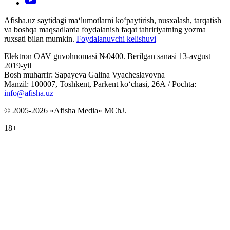
Afisha.uz saytidagi ma‘lumotlarni ko‘paytirish, nusxalash, tarqatish
va boshqa maqsadlarda foydalanish faqat tahririyatning yozma
ruxsati bilan mumkin.
Foydalanuvchi kelishuvi
Elektron OAV guvohnomasi №0400. Berilgan sanasi 13-avgust
2019-yil
Bosh muharrir: Sapayeva Galina Vyacheslavovna
Manzil: 100007, Toshkent, Parkent ko‘chasi, 26А / Pochta:
info@afisha.uz
© 2005-2026 «Afisha Media» MChJ.
18+