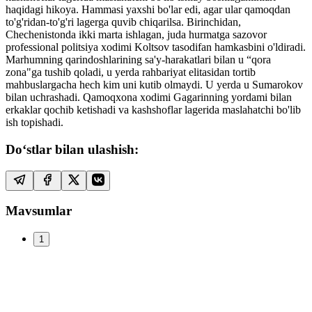
haqidagi hikoya. Hammasi yaxshi bo'lar edi, agar ular qamoqdan
to'g'ridan-to'g'ri lagerga quvib chiqarilsa. Birinchidan,
Chechenistonda ikki marta ishlagan, juda hurmatga sazovor
professional politsiya xodimi Koltsov tasodifan hamkasbini o'ldiradi.
Marhumning qarindoshlarining sa'y-harakatlari bilan u “qora
zona"ga tushib qoladi, u yerda rahbariyat elitasidan tortib
mahbuslargacha hech kim uni kutib olmaydi. U yerda u Sumarokov
bilan uchrashadi. Qamoqxona xodimi Gagarinning yordami bilan
erkaklar qochib ketishadi va kashshoflar lagerida maslahatchi bo'lib
ish topishadi.
Do‘stlar bilan ulashish:
Mavsumlar
1