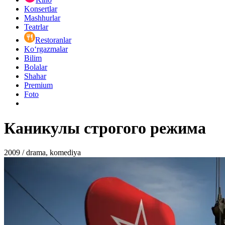
Konsertlar
Mashhurlar
Teatrlar
Restoranlar
Ko‘rgazmalar
Bilim
Bolalar
Shahar
Premium
Foto
Каникулы строгого режима
2009 / drama, komediya