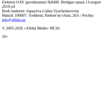
Elektron OAV guvohnomasi №0400. Berilgan sanasi 13-avgust
2019-yil
Bosh muharrir: Sapayeva Galina Vyacheslavovna
Manzil: 100007, Toshkent, Parkent ko‘chasi, 26А / Pochta:
info@afisha.uz
© 2005-2026 «Afisha Media» MChJ.
18+