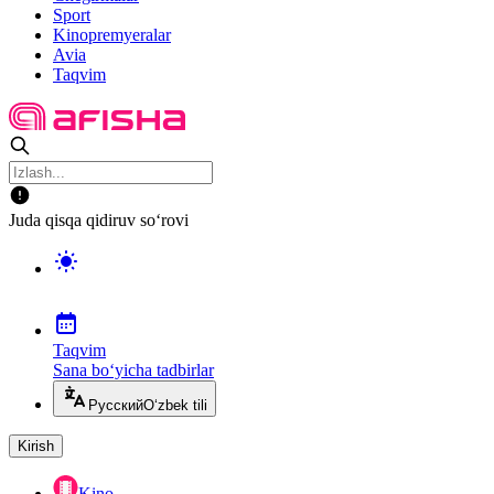
Sport
Kinopremyeralar
Avia
Taqvim
Juda qisqa qidiruv so‘rovi
Taqvim
Sana bo‘yicha tadbirlar
Русский
O‘zbek tili
Kirish
Kino