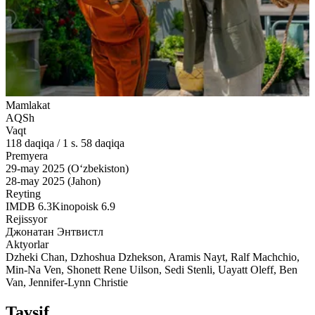
Mamlakat
AQSh
Vaqt
118
daqiqa
/
1 s. 58 daqiqa
Premyera
29-may 2025 (O‘zbekiston)
28-may 2025 (Jahon)
Reyting
IMDB
6.3
Kinopoisk
6.9
Rejissyor
Джонатан Энтвистл
Aktyorlar
Dzheki Chan, Dzhoshua Dzhekson, Aramis Nayt, Ralf Machchio,
Min-Na Ven, Shonett Rene Uilson, Sedi Stenli, Uayatt Oleff, Ben
Van, Jennifer-Lynn Christie
Tavsif