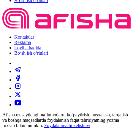
Bo‘sh ish o‘rinlari
Kontaktlar
Reklama
Loyiha haqida
Bo‘sh ish o‘rinlari
Afisha.uz saytidagi ma‘lumotlarni ko‘paytirish, nusxalash, tarqatish
va boshqa maqsadlarda foydalanish faqat tahririyatning yozma
ruxsati bilan mumkin.
Foydalanuvchi kelishuvi