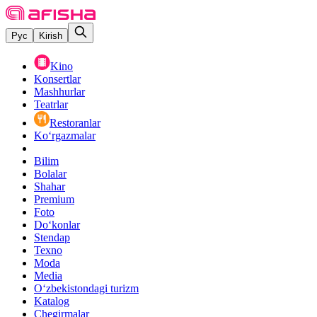
Рус
Kirish
Kino
Konsertlar
Mashhurlar
Teatrlar
Restoranlar
Ko‘rgazmalar
Bilim
Bolalar
Shahar
Premium
Foto
Do‘konlar
Stendap
Texno
Moda
Media
O‘zbekistondagi turizm
Katalog
Chegirmalar