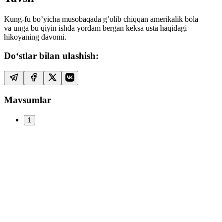
Kung-fu bo’yicha musobaqada g’olib chiqqan amerikalik bola
va unga bu qiyin ishda yordam bergan keksa usta haqidagi
hikoyaning davomi.
Do‘stlar bilan ulashish:
Mavsumlar
1