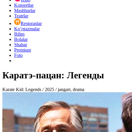
Konsertlar
Mashhurlar
Teatrlar
Restoranlar
Ko‘rgazmalar
Bilim
Bolalar
Shahar
Premium
Foto
Каратэ-пацан: Легенды
Karate Kid: Legends / 2025 / jangari, drama