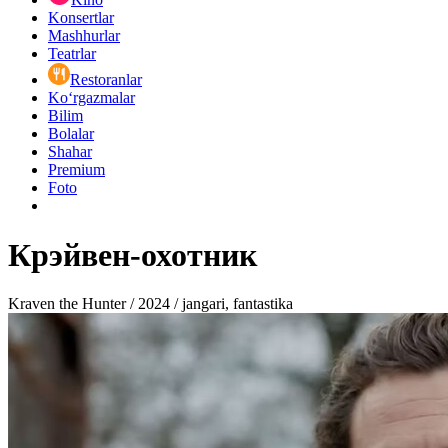
Konsertlar
Mashhurlar
Teatrlar
Restoranlar
Ko‘rgazmalar
Bilim
Bolalar
Shahar
Premium
Foto
Крэйвен-охотник
Kraven the Hunter / 2024 / jangari, fantastika