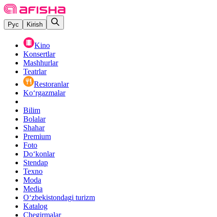
Рус
Kirish
Kino
Konsertlar
Mashhurlar
Teatrlar
Restoranlar
Ko‘rgazmalar
Bilim
Bolalar
Shahar
Premium
Foto
Do‘konlar
Stendap
Texno
Moda
Media
O‘zbekistondagi turizm
Katalog
Chegirmalar