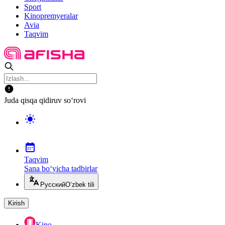
Sport
Kinopremyeralar
Avia
Taqvim
Juda qisqa qidiruv so‘rovi
Taqvim
Sana bo‘yicha tadbirlar
Русский
O‘zbek tili
Kirish
Kino