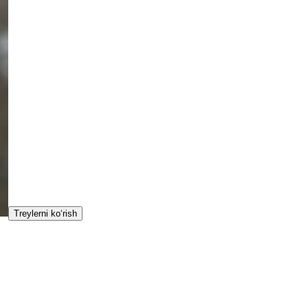
Treylerni ko‘rish