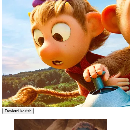
Treylerni ko‘rish