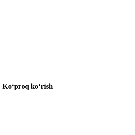
Ko‘proq ko‘rish