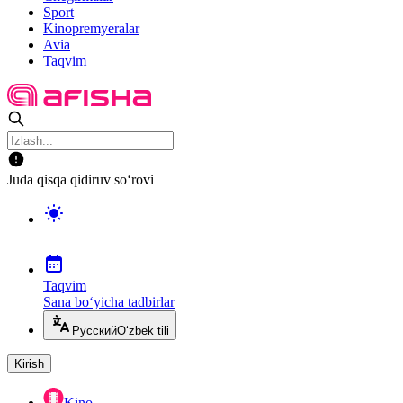
Sport
Kinopremyeralar
Avia
Taqvim
Juda qisqa qidiruv so‘rovi
Taqvim
Sana bo‘yicha tadbirlar
Русский
O‘zbek tili
Kirish
Kino