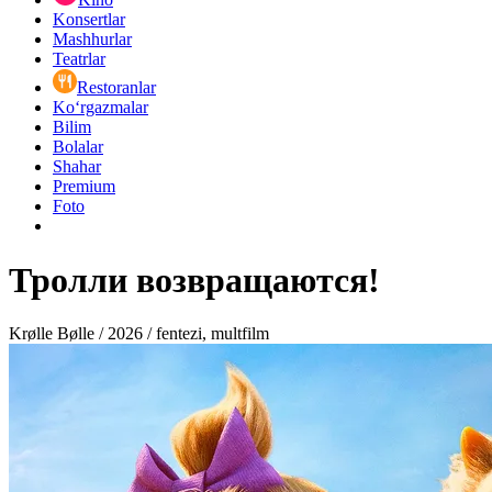
Konsertlar
Mashhurlar
Teatrlar
Restoranlar
Ko‘rgazmalar
Bilim
Bolalar
Shahar
Premium
Foto
Тролли возвращаются!
Krølle Bølle / 2026 / fentezi, multfilm