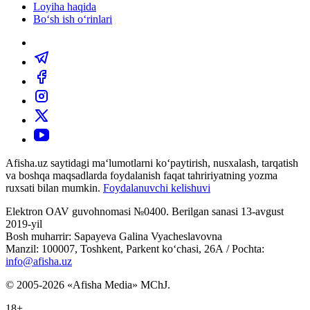
Loyiha haqida
Bo‘sh ish o‘rinlari
Afisha.uz saytidagi ma‘lumotlarni ko‘paytirish, nusxalash, tarqatish
va boshqa maqsadlarda foydalanish faqat tahririyatning yozma
ruxsati bilan mumkin.
Foydalanuvchi kelishuvi
Elektron OAV guvohnomasi №0400. Berilgan sanasi 13-avgust
2019-yil
Bosh muharrir: Sapayeva Galina Vyacheslavovna
Manzil: 100007, Toshkent, Parkent ko‘chasi, 26А / Pochta:
info@afisha.uz
© 2005-2026 «Afisha Media» MChJ.
18+