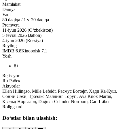
Mamlakat
Daniya
Vaqt
80
daqiqa
/
1 s. 20 daqiqa
Premyera
11-iyun 2026 (O‘zbekiston)
5-fevral 2026 (Jahon)
4-iyun 2026 (Rossiya)
Reyting
IMDB
6.8
Kinopoisk
7.1
Yosh
6+
Rejissyor
Ян Рабек
Aktyorlar
Ellen Hillingso, Mille Lefeldt, Расмус Ботофт, Хади Ка-Куш,
Сонни Лэхи, Троэльс Маллинг Торуп, Ava Knox Martin,
Кьельд Норгаард, Dagmar Celinder Norrbom, Carl Løber
Roliggaard
Do‘stlar bilan ulashish: