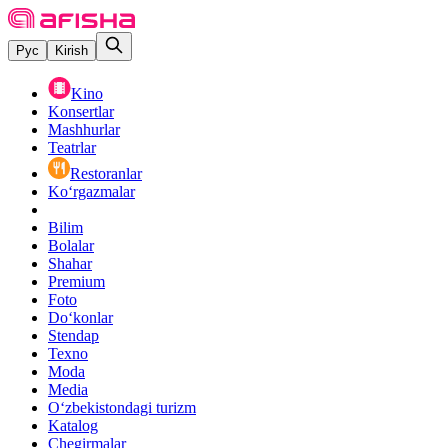
Рус
Kirish
Kino
Konsertlar
Mashhurlar
Teatrlar
Restoranlar
Ko‘rgazmalar
Bilim
Bolalar
Shahar
Premium
Foto
Do‘konlar
Stendap
Texno
Moda
Media
O‘zbekistondagi turizm
Katalog
Chegirmalar