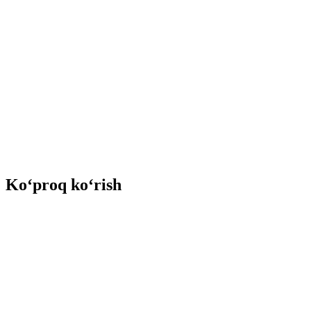
Ko‘proq ko‘rish