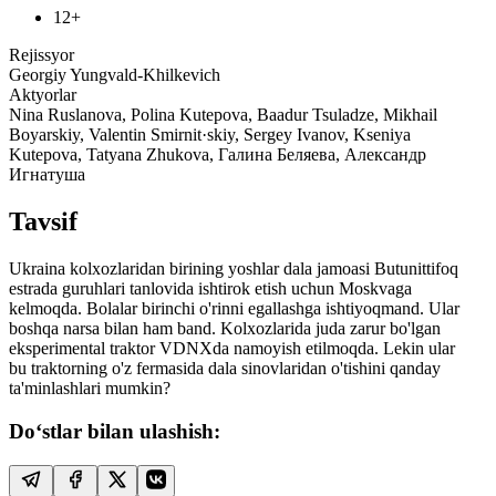
12+
Rejissyor
Georgiy Yungvald-Khilkevich
Aktyorlar
Nina Ruslanova, Polina Kutepova, Baadur Tsuladze, Mikhail
Boyarskiy, Valentin Smirnit·skiy, Sergey Ivanov, Kseniya
Kutepova, Tatyana Zhukova, Галина Беляева, Александр
Игнатуша
Tavsif
Ukraina kolxozlaridan birining yoshlar dala jamoasi Butunittifoq
estrada guruhlari tanlovida ishtirok etish uchun Moskvaga
kelmoqda. Bolalar birinchi o'rinni egallashga ishtiyoqmand. Ular
boshqa narsa bilan ham band. Kolxozlarida juda zarur bo'lgan
eksperimental traktor VDNXda namoyish etilmoqda. Lekin ular
bu traktorning o'z fermasida dala sinovlaridan o'tishini qanday
ta'minlashlari mumkin?
Do‘stlar bilan ulashish: