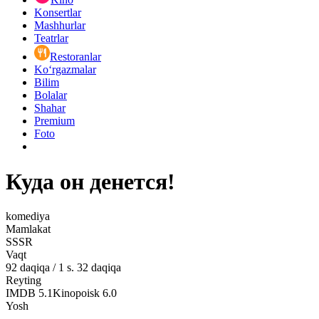
Konsertlar
Mashhurlar
Teatrlar
Restoranlar
Ko‘rgazmalar
Bilim
Bolalar
Shahar
Premium
Foto
Куда он денется!
komediya
Mamlakat
SSSR
Vaqt
92
daqiqa
/
1 s. 32 daqiqa
Reyting
IMDB
5.1
Kinopoisk
6.0
Yosh