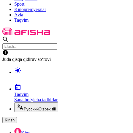
Sport
Kinopremyeralar
Avia
Taqvim
Juda qisqa qidiruv so‘rovi
Taqvim
Sana bo‘yicha tadbirlar
Русский
O‘zbek tili
Kirish
Kino