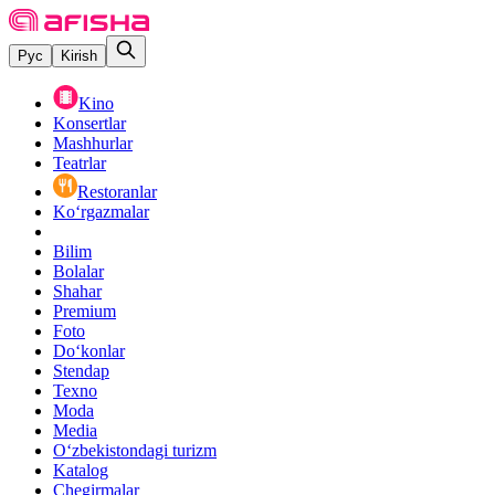
Рус
Kirish
Kino
Konsertlar
Mashhurlar
Teatrlar
Restoranlar
Ko‘rgazmalar
Bilim
Bolalar
Shahar
Premium
Foto
Do‘konlar
Stendap
Texno
Moda
Media
O‘zbekistondagi turizm
Katalog
Chegirmalar