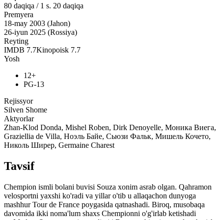
80
daqiqa
/
1 s. 20 daqiqa
Premyera
18-may 2003 (Jahon)
26-iyun 2025 (Rossiya)
Reyting
IMDB
7.7
Kinopoisk
7.7
Yosh
12+
PG-13
Rejissyor
Silven Shome
Aktyorlar
Zhan-Klod Donda, Mishel Roben, Dirk Denoyelle, Моника Виега,
Graziellia de Villa, Ноэль Байе, Сьюзи Фальк, Мишель Кочето,
Николь Ширер, Germaine Charest
Tavsif
Chempion ismli bolani buvisi Souza xonim asrab olgan. Qahramon
velosportni yaxshi ko'radi va yillar o'tib u allaqachon dunyoga
mashhur Tour de France poygasida qatnashadi. Biroq, musobaqa
davomida ikki noma'lum shaxs Chempionni o'g'irlab ketishadi