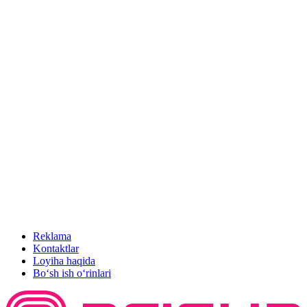
Reklama
Kontaktlar
Loyiha haqida
Bo‘sh ish o‘rinlari