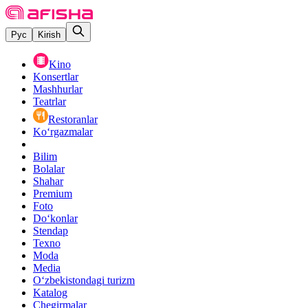
Рус
Kirish
Kino
Konsertlar
Mashhurlar
Teatrlar
Restoranlar
Ko‘rgazmalar
Bilim
Bolalar
Shahar
Premium
Foto
Do‘konlar
Stendap
Texno
Moda
Media
O‘zbekistondagi turizm
Katalog
Chegirmalar