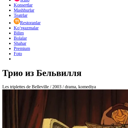
Konsertlar
Mashhurlar
Teatrlar
Restoranlar
Ko‘rgazmalar
Bilim
Bolalar
Shahar
Premium
Foto
Трио из Бельвилля
Les triplettes de Belleville / 2003 / drama, komediya