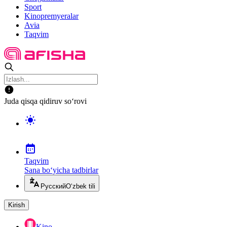
Sport
Kinopremyeralar
Avia
Taqvim
Juda qisqa qidiruv so‘rovi
Taqvim
Sana bo‘yicha tadbirlar
Русский
O‘zbek tili
Kirish
Kino