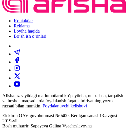
Kontaktlar
Reklama
Loyiha haqida
Bo‘sh ish o‘rinlari
Afisha.uz saytidagi ma‘lumotlarni ko‘paytirish, nusxalash, tarqatish
va boshqa maqsadlarda foydalanish faqat tahririyatning yozma
ruxsati bilan mumkin.
Foydalanuvchi kelishuvi
Elektron OAV guvohnomasi №0400. Berilgan sanasi 13-avgust
2019-yil
Bosh muharrir: Sapayeva Galina Vyacheslavovna