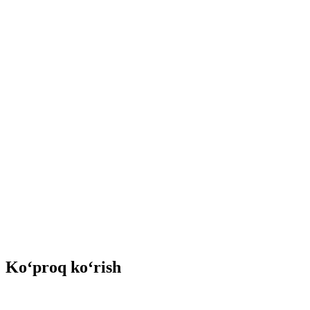
Ko‘proq ko‘rish