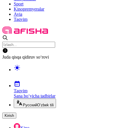
Sport
Kinopremyeralar
Avia
Taqvim
Juda qisqa qidiruv so‘rovi
Taqvim
Sana bo‘yicha tadbirlar
Русский
O‘zbek tili
Kirish
Kino