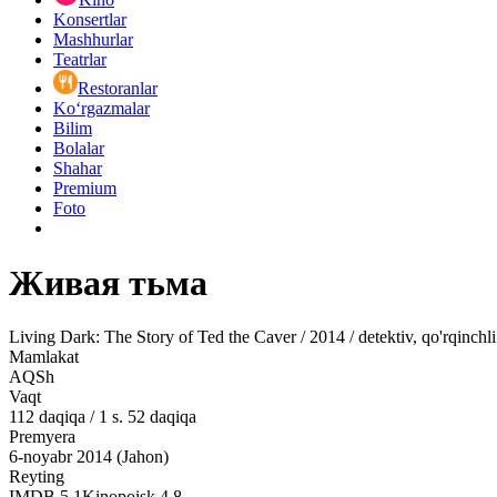
Konsertlar
Mashhurlar
Teatrlar
Restoranlar
Ko‘rgazmalar
Bilim
Bolalar
Shahar
Premium
Foto
Живая тьма
Living Dark: The Story of Ted the Caver / 2014 / detektiv, qo'rqinchli
Mamlakat
AQSh
Vaqt
112
daqiqa
/
1 s. 52 daqiqa
Premyera
6-noyabr 2014 (Jahon)
Reyting
IMDB
5.1
Kinopoisk
4.8