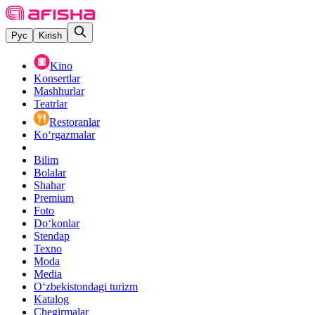
Рус
Kirish
Kino
Konsertlar
Mashhurlar
Teatrlar
Restoranlar
Ko‘rgazmalar
Bilim
Bolalar
Shahar
Premium
Foto
Do‘konlar
Stendap
Texno
Moda
Media
O‘zbekistondagi turizm
Katalog
Chegirmalar