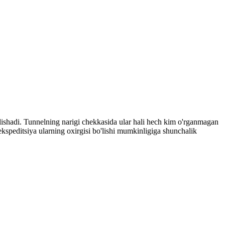
 kelishadi. Tunnelning narigi chekkasida ular hali hech kim o'rganmagan
 ekspeditsiya ularning oxirgisi bo'lishi mumkinligiga shunchalik