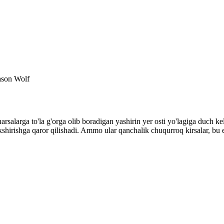
ason Wolf
 narsalarga to'la g'orga olib boradigan yashirin yer osti yo'lagiga duch
 tekshirishga qaror qilishadi. Ammo ular qanchalik chuqurroq kirsalar, bu