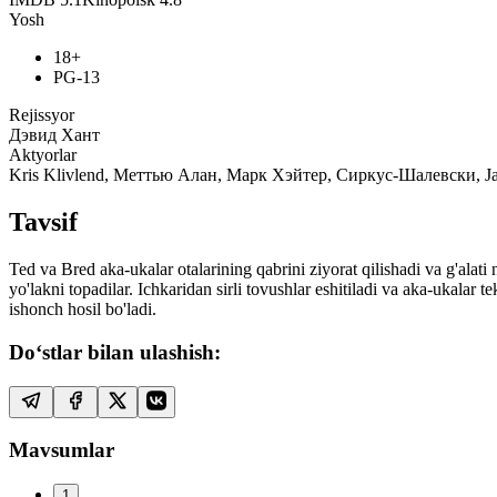
Yosh
18+
PG-13
Rejissyor
Дэвид Хант
Aktyorlar
Kris Klivlend, Меттью Алан, Марк Хэйтер, Сиркус-Шалевски, J
Tavsif
Ted va Bred aka-ukalar otalarining qabrini ziyorat qilishadi va g'alati
yo'lakni topadilar. Ichkaridan sirli tovushlar eshitiladi va aka-ukalar
ishonch hosil bo'ladi.
Do‘stlar bilan ulashish:
Mavsumlar
1