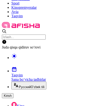
Sport
Kinopremyeralar
Avia
Taqvim
Juda qisqa qidiruv so‘rovi
Taqvim
Sana bo‘yicha tadbirlar
Русский
O‘zbek tili
Kirish
Kino