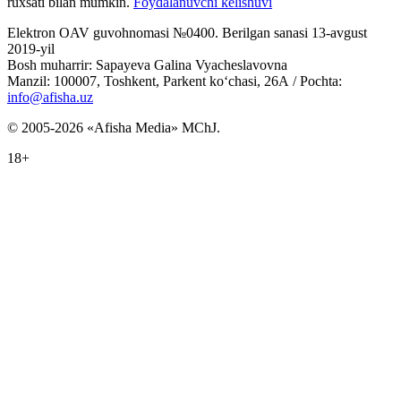
ruxsati bilan mumkin.
Foydalanuvchi kelishuvi
Elektron OAV guvohnomasi №0400. Berilgan sanasi 13-avgust
2019-yil
Bosh muharrir: Sapayeva Galina Vyacheslavovna
Manzil: 100007, Toshkent, Parkent ko‘chasi, 26А / Pochta:
info@afisha.uz
© 2005-2026 «Afisha Media» MChJ.
18+