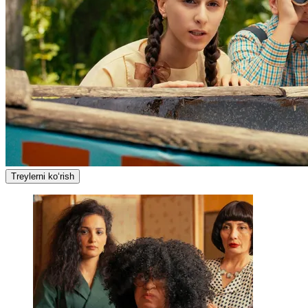
Treylerni ko‘rish