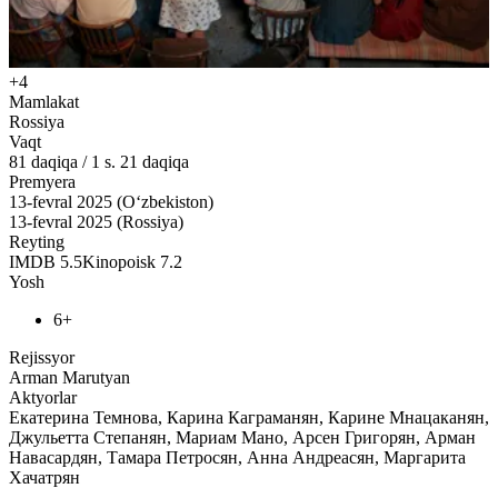
+4
Mamlakat
Rossiya
Vaqt
81
daqiqa
/
1 s. 21 daqiqa
Premyera
13-fevral 2025 (O‘zbekiston)
13-fevral 2025 (Rossiya)
Reyting
IMDB
5.5
Kinopoisk
7.2
Yosh
6+
Rejissyor
Arman Marutyan
Aktyorlar
Екатерина Темнова, Карина Каграманян, Карине Мнацаканян,
Джульетта Степанян, Мариам Мано, Арсен Григорян, Арман
Навасардян, Тамара Петросян, Анна Андреасян, Маргарита
Хачатрян