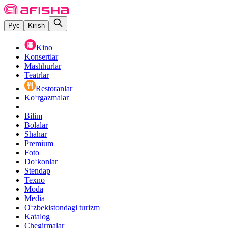
Рус
Kirish
Kino
Konsertlar
Mashhurlar
Teatrlar
Restoranlar
Ko‘rgazmalar
Bilim
Bolalar
Shahar
Premium
Foto
Do‘konlar
Stendap
Texno
Moda
Media
O‘zbekistondagi turizm
Katalog
Chegirmalar