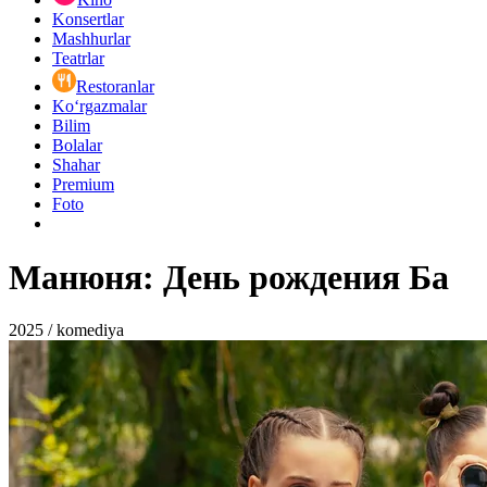
Konsertlar
Mashhurlar
Teatrlar
Restoranlar
Ko‘rgazmalar
Bilim
Bolalar
Shahar
Premium
Foto
Манюня: День рождения Ба
2025 / komediya