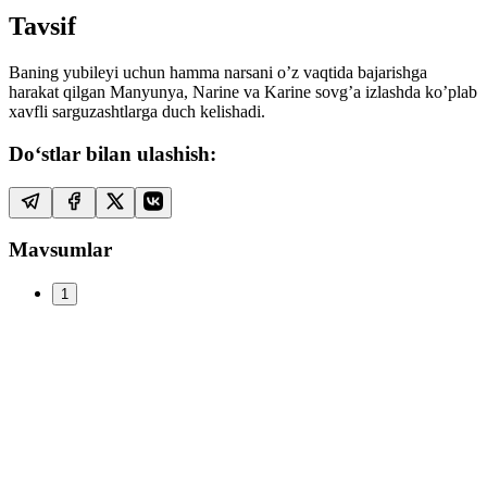
Tavsif
Baning yubileyi uchun hamma narsani o’z vaqtida bajarishga
harakat qilgan Manyunya, Narine va Karine sovg’a izlashda ko’plab
xavfli sarguzashtlarga duch kelishadi.
Do‘stlar bilan ulashish:
Mavsumlar
1