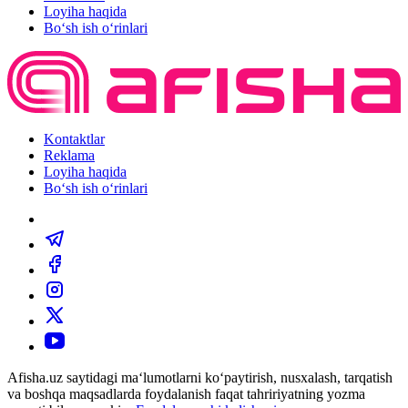
Loyiha haqida
Bo‘sh ish o‘rinlari
Kontaktlar
Reklama
Loyiha haqida
Bo‘sh ish o‘rinlari
Afisha.uz saytidagi ma‘lumotlarni ko‘paytirish, nusxalash, tarqatish
va boshqa maqsadlarda foydalanish faqat tahririyatning yozma