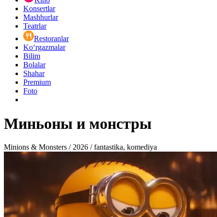
Konsertlar
Mashhurlar
Teatrlar
Restoranlar
Ko‘rgazmalar
Bilim
Bolalar
Shahar
Premium
Foto
Миньоны и монстры
Minions & Monsters / 2026 / fantastika, komediya