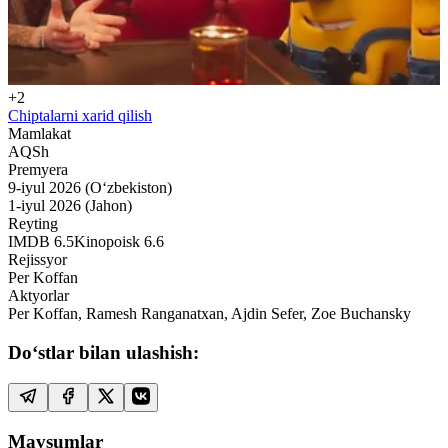
+2
Chiptalarni xarid qilish
Mamlakat
AQSh
Premyera
9-iyul 2026 (O‘zbekiston)
1-iyul 2026 (Jahon)
Reyting
IMDB
6.5
Kinopoisk
6.6
Rejissyor
Per Koffan
Aktyorlar
Per Koffan, Ramesh Ranganatxan, Ajdin Sefer, Zoe Buchansky
Do‘stlar bilan ulashish:
Mavsumlar