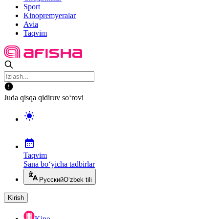
Sport
Kinopremyeralar
Avia
Taqvim
Juda qisqa qidiruv so‘rovi
Taqvim
Sana bo‘yicha tadbirlar
Русский
O‘zbek tili
Kirish
Kino