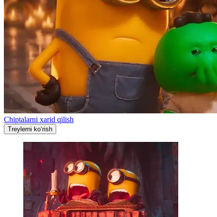
Chiptalarni xarid qilish
Treylerni ko‘rish