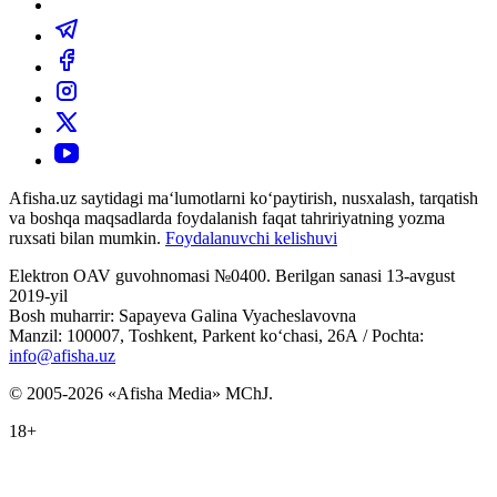
Afisha.uz saytidagi ma‘lumotlarni ko‘paytirish, nusxalash, tarqatish
va boshqa maqsadlarda foydalanish faqat tahririyatning yozma
ruxsati bilan mumkin.
Foydalanuvchi kelishuvi
Elektron OAV guvohnomasi №0400. Berilgan sanasi 13-avgust
2019-yil
Bosh muharrir: Sapayeva Galina Vyacheslavovna
Manzil: 100007, Toshkent, Parkent ko‘chasi, 26А / Pochta:
info@afisha.uz
© 2005-2026 «Afisha Media» MChJ.
18+