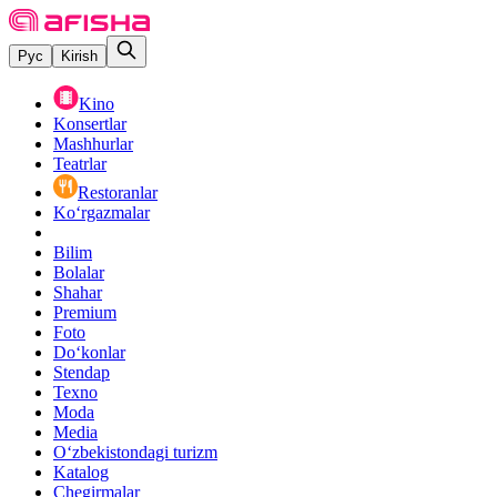
Рус
Kirish
Kino
Konsertlar
Mashhurlar
Teatrlar
Restoranlar
Ko‘rgazmalar
Bilim
Bolalar
Shahar
Premium
Foto
Do‘konlar
Stendap
Texno
Moda
Media
O‘zbekistondagi turizm
Katalog
Chegirmalar