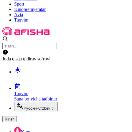
Sport
Kinopremyeralar
Avia
Taqvim
Juda qisqa qidiruv so‘rovi
Taqvim
Sana bo‘yicha tadbirlar
Русский
O‘zbek tili
Kirish
Kino