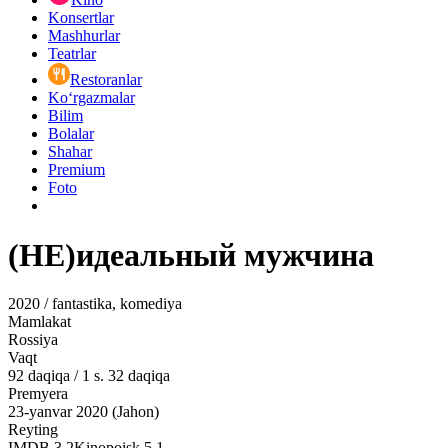
Konsertlar
Mashhurlar
Teatrlar
Restoranlar
Ko‘rgazmalar
Bilim
Bolalar
Shahar
Premium
Foto
(НЕ)идеальный мужчина
2020 / fantastika, komediya
Mamlakat
Rossiya
Vaqt
92
daqiqa
/
1 s. 32 daqiqa
Premyera
23-yanvar 2020 (Jahon)
Reyting
IMDB
3.2
Kinopoisk
5.1