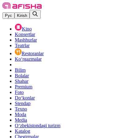
Рус
Kirish
Kino
Konsertlar
Mashhurlar
Teatrlar
Restoranlar
Ko‘rgazmalar
Bilim
Bolalar
Shahar
Premium
Foto
Do‘konlar
Stendap
Texno
Moda
Media
O‘zbekistondagi turizm
Katalog
Chegirmalar