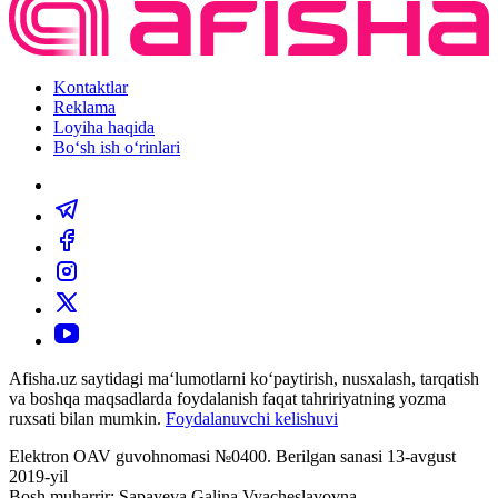
Kontaktlar
Reklama
Loyiha haqida
Bo‘sh ish o‘rinlari
Afisha.uz saytidagi ma‘lumotlarni ko‘paytirish, nusxalash, tarqatish
va boshqa maqsadlarda foydalanish faqat tahririyatning yozma
ruxsati bilan mumkin.
Foydalanuvchi kelishuvi
Elektron OAV guvohnomasi №0400. Berilgan sanasi 13-avgust
2019-yil
Bosh muharrir: Sapayeva Galina Vyacheslavovna