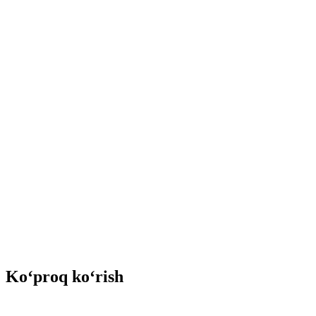
Ko‘proq ko‘rish