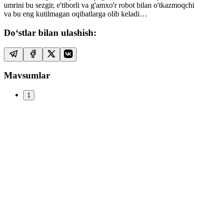
umrini bu sezgir, e'tiborli va g'amxo'r robot bilan o'tkazmoqchi
va bu eng kutilmagan oqibatlarga olib keladi…
Do‘stlar bilan ulashish:
Mavsumlar
1