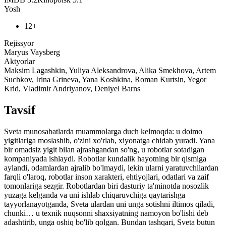
Yosh
12+
Rejissyor
Maryus Vaysberg
Aktyorlar
Maksim Lagashkin, Yuliya Aleksandrova, Alika Smekhova, Artem
Suchkov, Irina Grineva, Yana Koshkina, Roman Kurtsin, Yegor
Krid, Vladimir Andriyanov, Deniyel Barns
Tavsif
Sveta munosabatlarda muammolarga duch kelmoqda: u doimo
yigitlariga moslashib, o'zini xo'rlab, xiyonatga chidab yuradi. Yana
bir omadsiz yigit bilan ajrashgandan so'ng, u robotlar sotadigan
kompaniyada ishlaydi. Robotlar kundalik hayotning bir qismiga
aylandi, odamlardan ajralib bo'lmaydi, lekin ularni yaratuvchilardan
farqli o'laroq, robotlar inson xarakteri, ehtiyojlari, odatlari va zaif
tomonlariga sezgir. Robotlardan biri dasturiy ta'minotda nosozlik
yuzaga kelganda va uni ishlab chiqaruvchiga qaytarishga
tayyorlanayotganda, Sveta ulardan uni unga sotishni iltimos qiladi,
chunki… u texnik nuqsonni shaxsiyatning namoyon bo'lishi deb
adashtirib, unga oshiq bo'lib qolgan. Bundan tashqari, Sveta butun