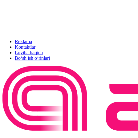
Reklama
Kontaktlar
Loyiha haqida
Bo‘sh ish o‘rinlari