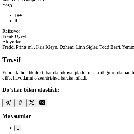
Yosh
18+
R
Rejissyor
Frenk Uyeyli
Aktyorlar
Freddi Prints ml., Kris Kleyn, Dzhemi-Linn Sigler, Todd Berri, Y
Tavsif
Film ikki bolalik do'sti haqida hikoya qiladi: rok-n-roll guruhida bara
qilib, hayotlarini o'zgartirishga harakat qiladi.
Do‘stlar bilan ulashish:
Mavsumlar
1