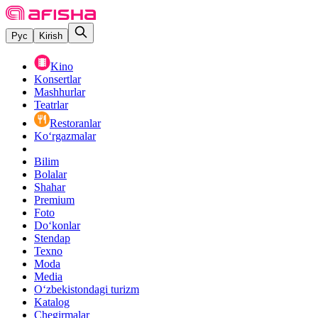
Рус
Kirish
Kino
Konsertlar
Mashhurlar
Teatrlar
Restoranlar
Ko‘rgazmalar
Bilim
Bolalar
Shahar
Premium
Foto
Do‘konlar
Stendap
Texno
Moda
Media
O‘zbekistondagi turizm
Katalog
Chegirmalar