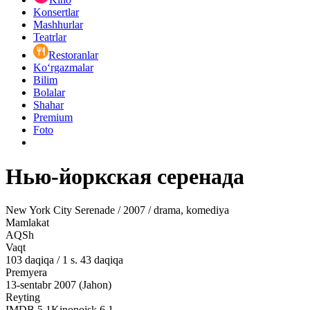
Konsertlar
Mashhurlar
Teatrlar
Restoranlar
Ko‘rgazmalar
Bilim
Bolalar
Shahar
Premium
Foto
Нью-йоркская серенада
New York City Serenade / 2007 / drama, komediya
Mamlakat
AQSh
Vaqt
103
daqiqa
/
1 s. 43 daqiqa
Premyera
13-sentabr 2007 (Jahon)
Reyting
IMDB
5.1
Kinopoisk
6.1