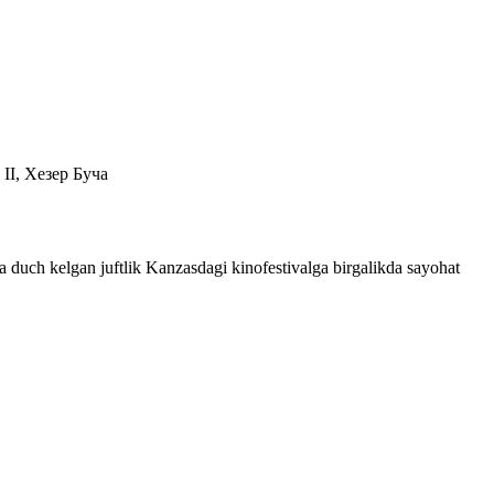
 II, Хезер Буча
rga duch kelgan juftlik Kanzasdagi kinofestivalga birgalikda sayohat