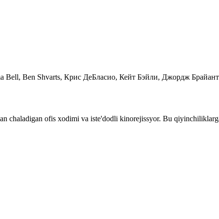
emma Bell, Ben Shvarts, Крис ДеБласио, Кейт Бэйли, Джордж Брайант
ban chaladigan ofis xodimi va iste'dodli kinorejissyor. Bu qiyinchilikla