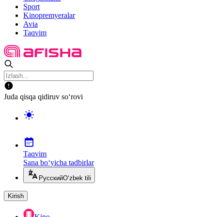
Sport
Kinopremyeralar
Avia
Taqvim
Juda qisqa qidiruv so‘rovi
Taqvim
Sana bo‘yicha tadbirlar
Русский
O‘zbek tili
Kirish
Kino