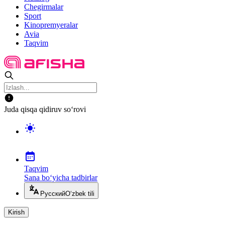
Chegirmalar
Sport
Kinopremyeralar
Avia
Taqvim
Juda qisqa qidiruv so‘rovi
Taqvim
Sana bo‘yicha tadbirlar
Русский
O‘zbek tili
Kirish