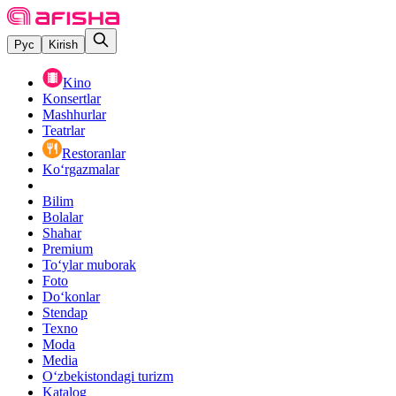
Рус
Kirish
Kino
Konsertlar
Mashhurlar
Teatrlar
Restoranlar
Ko‘rgazmalar
Bilim
Bolalar
Shahar
Premium
Toʻylar muborak
Foto
Do‘konlar
Stendap
Texno
Moda
Media
O‘zbekistondagi turizm
Katalog