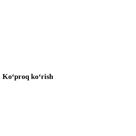
Ko‘proq ko‘rish