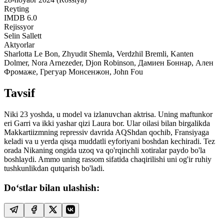
Reyting
IMDB
6.0
Rejissyor
Selin Sallett
Aktyorlar
Sharlotta Le Bon, Zhyudit Shemla, Verdzhil Bremli, Kanten
Dolmer, Nora Arnezeder, Djon Robinson, Дамиен Боннар, Ален
Фромаже, Грегуар Монсенжон, John Fou
Tavsif
Niki 23 yoshda, u model va izlanuvchan aktrisa. Uning maftunkor
eri Garri va ikki yashar qizi Laura bor. Ular oilasi bilan birgalikda
Makkartiizmning repressiv davrida AQShdan qochib, Fransiyaga
keladi va u yerda qisqa muddatli eyforiyani boshdan kechiradi. Tez
orada Nikaning ongida uzoq va qo'rqinchli xotiralar paydo bo'la
boshlaydi. Ammo uning rassom sifatida chaqirilishi uni og'ir ruhiy
tushkunlikdan qutqarish bo'ladi.
Do‘stlar bilan ulashish: