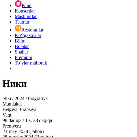
Kino
Konsertlar
Mashhurlar
Teatrlar
Restoranlar
Ko‘rgazmalar
Bilim
Bolalar
Shahar
Premium
Toʻylar muborak
Ники
Niki / 2024 / biografiya
Mamlakat
Belgiya, Fransiya
Vaqt
98
daqiqa
/
1 s. 38 daqiqa
Premyera
23-may 2024 (Jahon)
28-noyabr 2024 (Rossiya)