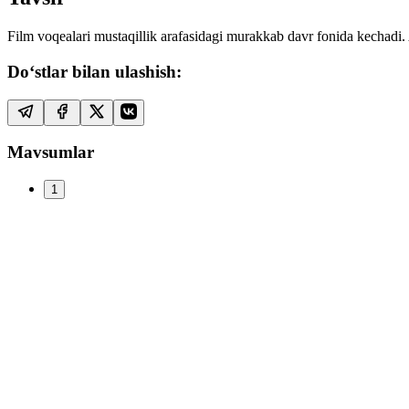
Film voqealari mustaqillik arafasidagi murakkab davr fonida kechadi
Do‘stlar bilan ulashish:
Mavsumlar
1