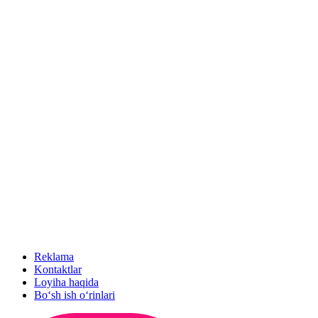
Reklama
Kontaktlar
Loyiha haqida
Bo‘sh ish o‘rinlari