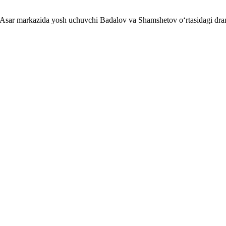
. Asar markazida yosh uchuvchi Badalov va Shamshetov o‘rtasidagi dram