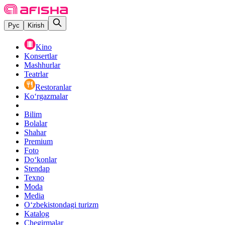
Рус
Kirish
Kino
Konsertlar
Mashhurlar
Teatrlar
Restoranlar
Ko‘rgazmalar
Bilim
Bolalar
Shahar
Premium
Foto
Do‘konlar
Stendap
Texno
Moda
Media
O‘zbekistondagi turizm
Katalog
Chegirmalar