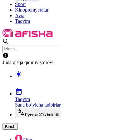
Sport
Kinopremyeralar
Avia
Taqvim
Juda qisqa qidiruv so‘rovi
Taqvim
Sana bo‘yicha tadbirlar
Русский
O‘zbek tili
Kirish
Kino