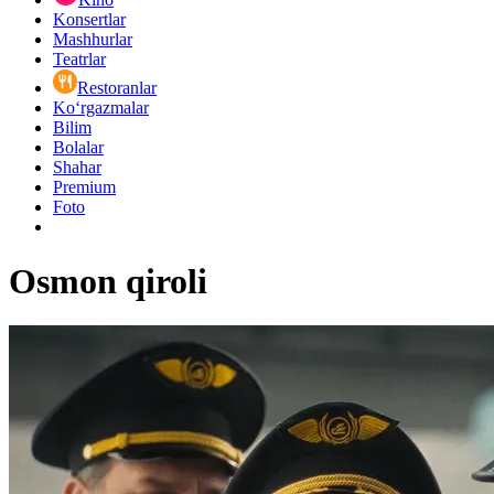
Konsertlar
Mashhurlar
Teatrlar
Restoranlar
Ko‘rgazmalar
Bilim
Bolalar
Shahar
Premium
Foto
Osmon qiroli