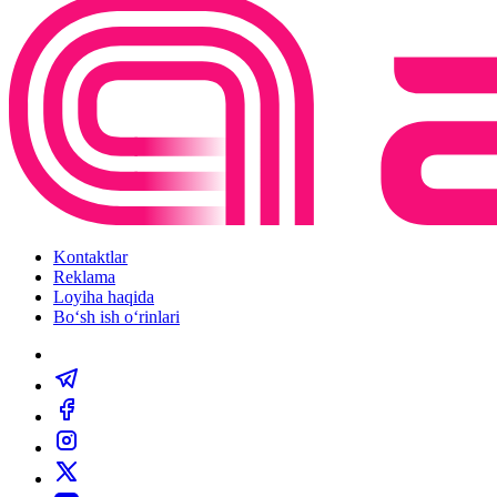
Kontaktlar
Reklama
Loyiha haqida
Bo‘sh ish o‘rinlari