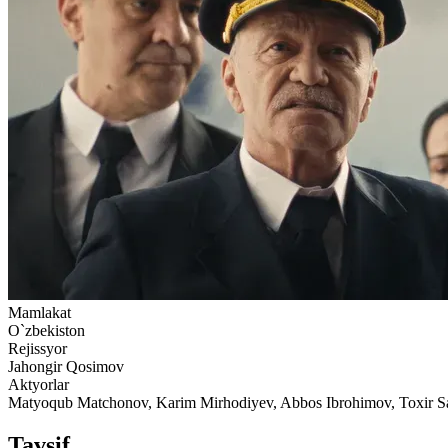
Mamlakat
O`zbekiston
Rejissyor
Jahongir Qosimov
Aktyorlar
Matyoqub Matchonov, Karim Mirhodiyev, Abbos Ibrohimov, Toxir S
Tavsif