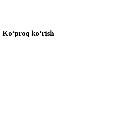
Ko‘proq ko‘rish