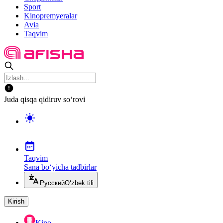
Sport
Kinopremyeralar
Avia
Taqvim
Juda qisqa qidiruv so‘rovi
Taqvim
Sana bo‘yicha tadbirlar
Русский
O‘zbek tili
Kirish
Kino