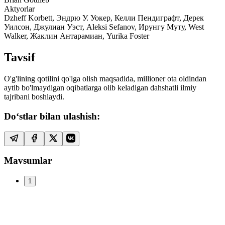
Aktyorlar
Dzheff Korbett, Эндрю У. Уокер, Келли Пендиграфт, Дерек
Уилсон, Джулиан Уэст, Aleksi Sefanov, Ирунгу Муту, West
Walker, Жаклин Антарамиан, Yurika Foster
Tavsif
O'g'lining qotilini qo'lga olish maqsadida, millioner ota oldindan
aytib bo'lmaydigan oqibatlarga olib keladigan dahshatli ilmiy
tajribani boshlaydi.
Do‘stlar bilan ulashish:
Mavsumlar
1