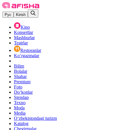
Рус
Kirish
Kino
Konsertlar
Mashhurlar
Teatrlar
Restoranlar
Ko‘rgazmalar
Bilim
Bolalar
Shahar
Premium
Foto
Do‘konlar
Stendap
Texno
Moda
Media
O‘zbekistondagi turizm
Katalog
Chegirmalar