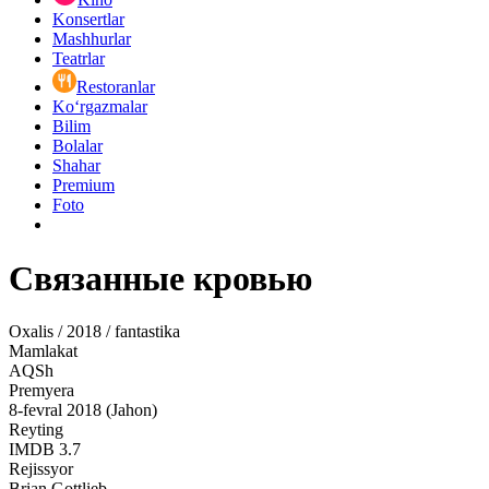
Konsertlar
Mashhurlar
Teatrlar
Restoranlar
Ko‘rgazmalar
Bilim
Bolalar
Shahar
Premium
Foto
Связанные кровью
Oxalis / 2018 / fantastika
Mamlakat
AQSh
Premyera
8-fevral 2018 (Jahon)
Reyting
IMDB
3.7
Rejissyor
Brian Gottlieb