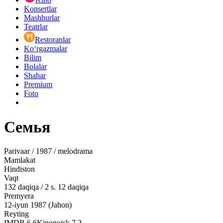
Konsertlar
Mashhurlar
Teatrlar
Restoranlar
Ko‘rgazmalar
Bilim
Bolalar
Shahar
Premium
Foto
Семья
Parivaar / 1987 / melodrama
Mamlakat
Hindiston
Vaqt
132
daqiqa
/
2 s. 12 daqiqa
Premyera
12-iyun 1987 (Jahon)
Reyting
IMDB
6.6
Kinopoisk
7.2