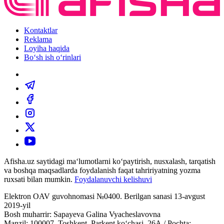
Kontaktlar
Reklama
Loyiha haqida
Bo‘sh ish o‘rinlari
Afisha.uz saytidagi ma‘lumotlarni ko‘paytirish, nusxalash, tarqatish
va boshqa maqsadlarda foydalanish faqat tahririyatning yozma
ruxsati bilan mumkin.
Foydalanuvchi kelishuvi
Elektron OAV guvohnomasi №0400. Berilgan sanasi 13-avgust
2019-yil
Bosh muharrir: Sapayeva Galina Vyacheslavovna
Manzil: 100007, Toshkent, Parkent ko‘chasi, 26А / Pochta: