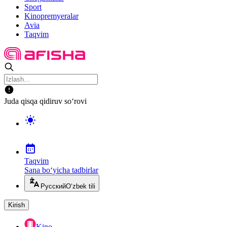
Sport
Kinopremyeralar
Avia
Taqvim
Juda qisqa qidiruv so‘rovi
Taqvim
Sana bo‘yicha tadbirlar
Русский
O‘zbek tili
Kirish
Kino