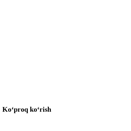
Ko‘proq ko‘rish