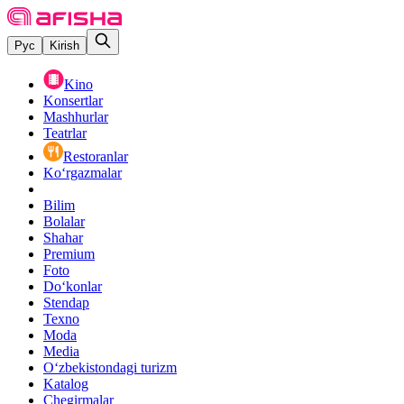
Рус
Kirish
Kino
Konsertlar
Mashhurlar
Teatrlar
Restoranlar
Ko‘rgazmalar
Bilim
Bolalar
Shahar
Premium
Foto
Do‘konlar
Stendap
Texno
Moda
Media
O‘zbekistondagi turizm
Katalog
Chegirmalar