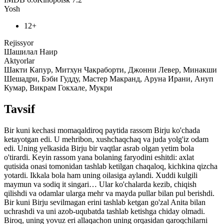
Yosh
12+
Rejissyor
Шашилал Наир
Aktyorlar
Шакти Капур, Митхун Чакраборти, Джонни Левер, Минакши
Шешадри, Бэби Гудду, Мастер Макранд, Аруна Ирани, Ануп
Кумар, Викрам Гокхале, Мукри
Tavsif
Bir kuni kechasi momaqaldiroq paytida rassom Birju ko'chada
ketayotgan edi. U mehribon, xushchaqchaq va juda yolg'iz odam
edi. Uning yelkasida Birju bir vaqtlar asrab olgan yetim bola
o'tirardi. Keyin rassom yana bolaning faryodini eshitdi: axlat
qutisida onasi tomonidan tashlab ketilgan chaqaloq, kichkina qizcha
yotardi. Ikkala bola ham uning oilasiga aylandi. Xuddi kulgili
maymun va sodiq it singari… Ular ko'chalarda kezib, chiqish
qilishdi va odamlar ularga mehr va mayda pullar bilan pul berishdi.
Bir kuni Birju sevilmagan erini tashlab ketgan go'zal Anita bilan
uchrashdi va uni azob-uqubatda tashlab ketishga chiday olmadi.
Biroq, uning yovuz eri allaqachon uning orqasidan qaroqchilarni