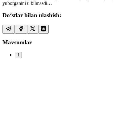
yuborganini u bilmasdi…
Do‘stlar bilan ulashish:
Mavsumlar
1