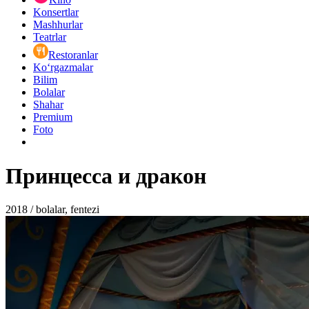
Konsertlar
Mashhurlar
Teatrlar
Restoranlar
Ko‘rgazmalar
Bilim
Bolalar
Shahar
Premium
Foto
Принцесса и дракон
2018 / bolalar, fentezi