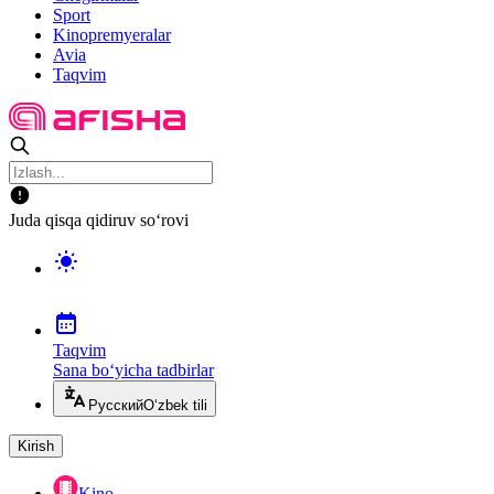
Sport
Kinopremyeralar
Avia
Taqvim
Juda qisqa qidiruv so‘rovi
Taqvim
Sana bo‘yicha tadbirlar
Русский
O‘zbek tili
Kirish
Kino