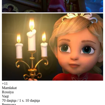
+11
Mamlakat
Rossiya
Vaqt
70
daqiqa
/
1 s. 10 daqiqa
Premyera