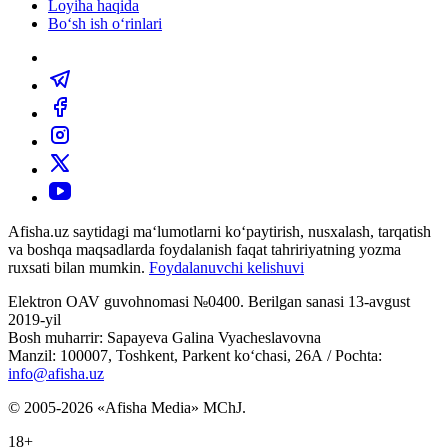
Loyiha haqida
Bo‘sh ish o‘rinlari
Afisha.uz saytidagi ma‘lumotlarni ko‘paytirish, nusxalash, tarqatish
va boshqa maqsadlarda foydalanish faqat tahririyatning yozma
ruxsati bilan mumkin.
Foydalanuvchi kelishuvi
Elektron OAV guvohnomasi №0400. Berilgan sanasi 13-avgust
2019-yil
Bosh muharrir: Sapayeva Galina Vyacheslavovna
Manzil: 100007, Toshkent, Parkent ko‘chasi, 26А / Pochta:
info@afisha.uz
© 2005-2026 «Afisha Media» MChJ.
18+