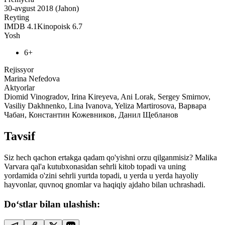
30-avgust 2018 (Jahon)
Reyting
IMDB
4.1
Kinopoisk
6.7
Yosh
6+
Rejissyor
Marina Nefedova
Aktyorlar
Diomid Vinogradov, Irina Kireyeva, Ani Lorak, Sergey Smirnov,
Vasiliy Dakhnenko, Lina Ivanova, Yeliza Martirosova, Варвара
Чабан, Константин Кожевников, Данил Щебланов
Tavsif
Siz hech qachon ertakga qadam qo'yishni orzu qilganmisiz? Malika
Varvara qal'a kutubxonasidan sehrli kitob topadi va uning
yordamida o'zini sehrli yurtda topadi, u yerda u yerda hayoliy
hayvonlar, quvnoq gnomlar va haqiqiy ajdaho bilan uchrashadi.
Do‘stlar bilan ulashish: