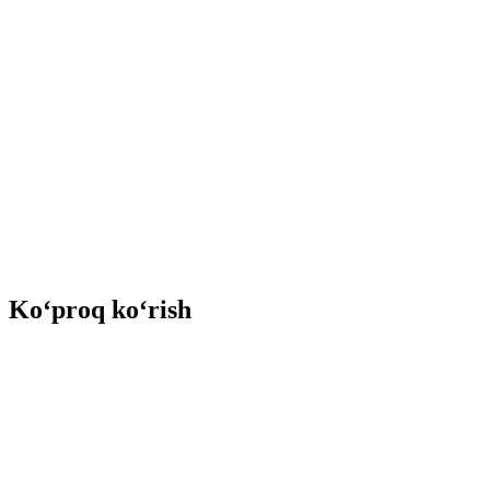
Ko‘proq ko‘rish