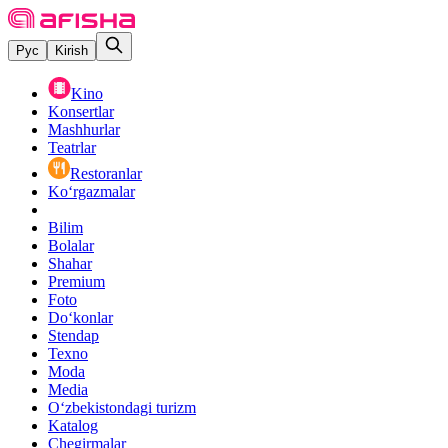
Рус
Kirish
Kino
Konsertlar
Mashhurlar
Teatrlar
Restoranlar
Ko‘rgazmalar
Bilim
Bolalar
Shahar
Premium
Foto
Do‘konlar
Stendap
Texno
Moda
Media
O‘zbekistondagi turizm
Katalog
Chegirmalar