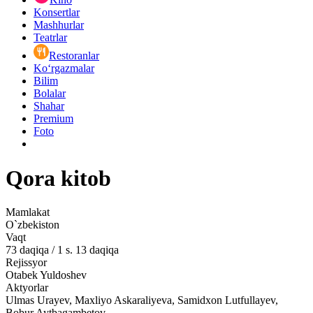
Konsertlar
Mashhurlar
Teatrlar
Restoranlar
Ko‘rgazmalar
Bilim
Bolalar
Shahar
Premium
Foto
Qora kitob
Mamlakat
O`zbekiston
Vaqt
73
daqiqa
/
1 s. 13 daqiqa
Rejissyor
Otabek Yuldoshev
Aktyorlar
Ulmas Urayev, Maxliyo Askaraliyeva, Samidxon Lutfullayev,
Bobur Aytbagambetov