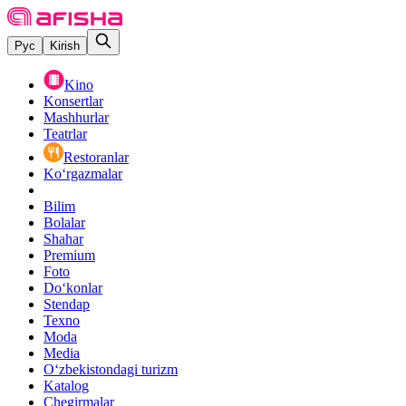
Рус
Kirish
Kino
Konsertlar
Mashhurlar
Teatrlar
Restoranlar
Ko‘rgazmalar
Bilim
Bolalar
Shahar
Premium
Foto
Do‘konlar
Stendap
Texno
Moda
Media
O‘zbekistondagi turizm
Katalog
Chegirmalar