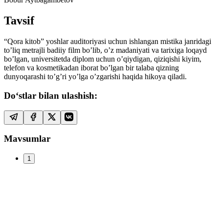
Tavsif
“Qora kitob” yoshlar auditoriyasi uchun ishlangan mistika janridagi
to’liq metrajli badiiy film bo’lib, o’z madaniyati va tarixiga loqayd
bo’lgan, universitetda diplom uchun o’qiydigan, qiziqishi kiyim,
telefon va kosmetikadan iborat bo’lgan bir talaba qizning
dunyoqarashi to’g’ri yo’lga o’zgarishi haqida hikoya qiladi.
Do‘stlar bilan ulashish:
Mavsumlar
1