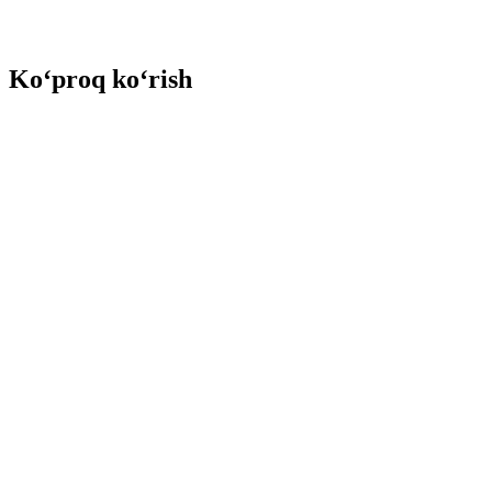
Ko‘proq ko‘rish