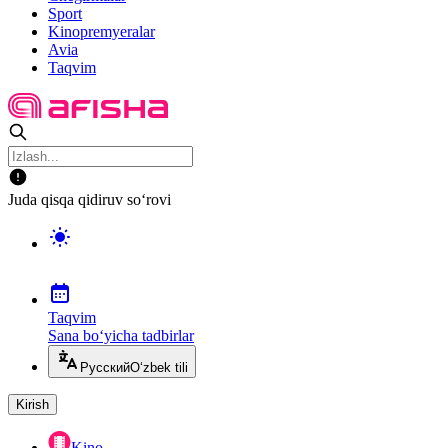
Sport
Kinopremyeralar
Avia
Taqvim
Juda qisqa qidiruv so‘rovi
Taqvim
Sana bo‘yicha tadbirlar
Русский
O‘zbek tili
Kirish
Kino