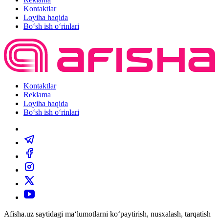
Kontaktlar
Loyiha haqida
Bo‘sh ish o‘rinlari
Kontaktlar
Reklama
Loyiha haqida
Bo‘sh ish o‘rinlari
Afisha.uz saytidagi ma‘lumotlarni ko‘paytirish, nusxalash, tarqatish