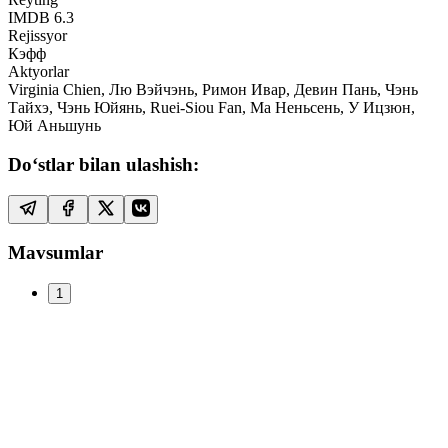
IMDB
6.3
Rejissyor
Кэфф
Aktyorlar
Virginia Chien, Лю Вэйчэнь, Римон Ивар, Девин Пань, Чэнь
Тайхэ, Чэнь Юйянь, Ruei-Siou Fan, Ма Неньсень, У Ицзюн,
Юй Аньшунь
Do‘stlar bilan ulashish:
Mavsumlar
1