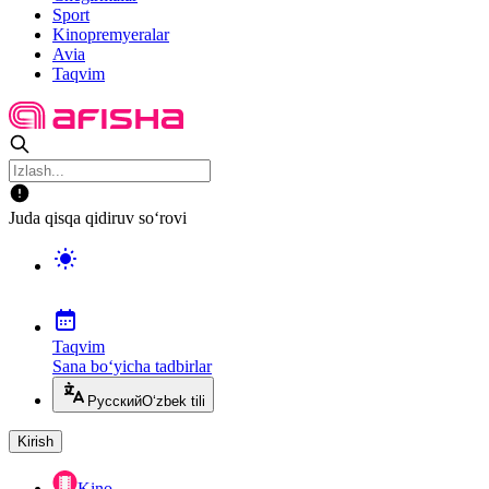
Sport
Kinopremyeralar
Avia
Taqvim
Juda qisqa qidiruv so‘rovi
Taqvim
Sana bo‘yicha tadbirlar
Русский
O‘zbek tili
Kirish
Kino