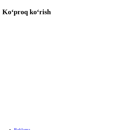
Ko‘proq ko‘rish
Reklama