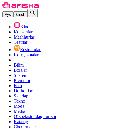
Рус
Kirish
Kino
Konsertlar
Mashhurlar
Teatrlar
Restoranlar
Ko‘rgazmalar
Bilim
Bolalar
Shahar
Premium
Foto
Do‘konlar
Stendap
Texno
Moda
Media
O‘zbekistondagi turizm
Katalog
Chegirmalar