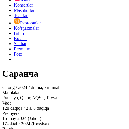
Konsertlar
Mashhurlar
Teatrlar
Restoranlar
Ko‘rgazmalar
Bilim
Bolalar
Shahar
Premium
Foto
Саранча
Chong / 2024 / drama, kriminal
Mamlakat
Fransiya, Qatar, AQSh, Tayvan
Vaqt
128
daqiqa
/
2 s. 8 daqiqa
Premyera
16-may 2024 (Jahon)
17-oktabr 2024 (Rossiya)
Reyting