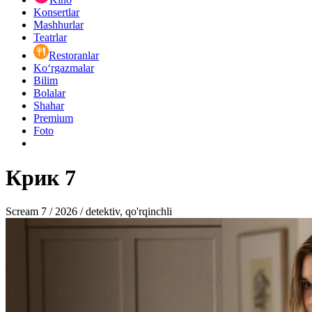
Konsertlar
Mashhurlar
Teatrlar
Restoranlar
Ko‘rgazmalar
Bilim
Bolalar
Shahar
Premium
Foto
Крик 7
Scream 7 / 2026 / detektiv, qo'rqinchli