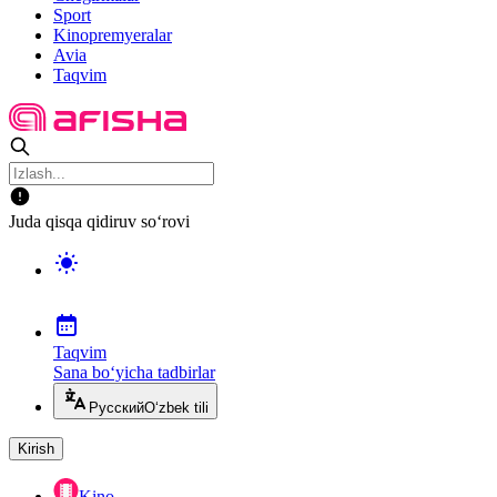
Sport
Kinopremyeralar
Avia
Taqvim
Juda qisqa qidiruv so‘rovi
Taqvim
Sana bo‘yicha tadbirlar
Русский
O‘zbek tili
Kirish
Kino