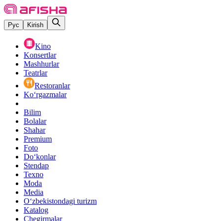
Рус
Kirish
Kino
Konsertlar
Mashhurlar
Teatrlar
Restoranlar
Ko‘rgazmalar
Bilim
Bolalar
Shahar
Premium
Foto
Do‘konlar
Stendap
Texno
Moda
Media
O‘zbekistondagi turizm
Katalog
Chegirmalar