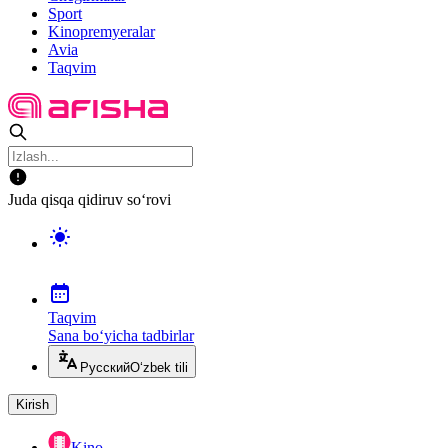
Sport
Kinopremyeralar
Avia
Taqvim
Juda qisqa qidiruv so‘rovi
Taqvim
Sana bo‘yicha tadbirlar
Русский
O‘zbek tili
Kirish
Kino