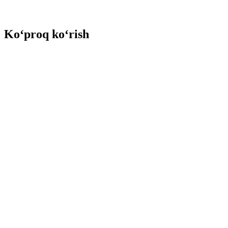
Ko‘proq ko‘rish