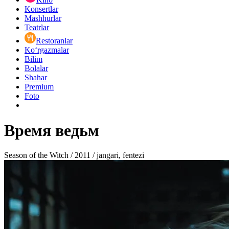
Konsertlar
Mashhurlar
Teatrlar
Restoranlar
Ko‘rgazmalar
Bilim
Bolalar
Shahar
Premium
Foto
Время ведьм
Season of the Witch / 2011 / jangari, fentezi