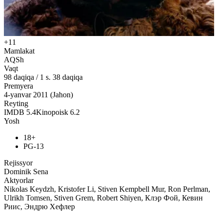
+11
Mamlakat
AQSh
Vaqt
98
daqiqa
/
1 s. 38 daqiqa
Premyera
4-yanvar 2011 (Jahon)
Reyting
IMDB
5.4
Kinopoisk
6.2
Yosh
18+
PG-13
Rejissyor
Dominik Sena
Aktyorlar
Nikolas Keydzh, Kristofer Li, Stiven Kempbell Mur, Ron Perlman,
Ulrikh Tomsen, Stiven Grem, Robert Shiyen, Клэр Фой, Кевин
Риис, Эндрю Хефлер