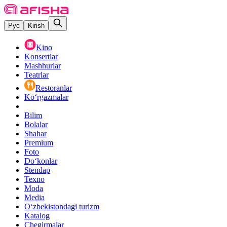
Рус
Kirish
Kino
Konsertlar
Mashhurlar
Teatrlar
Restoranlar
Ko‘rgazmalar
Bilim
Bolalar
Shahar
Premium
Foto
Do‘konlar
Stendap
Texno
Moda
Media
O‘zbekistondagi turizm
Katalog
Chegirmalar