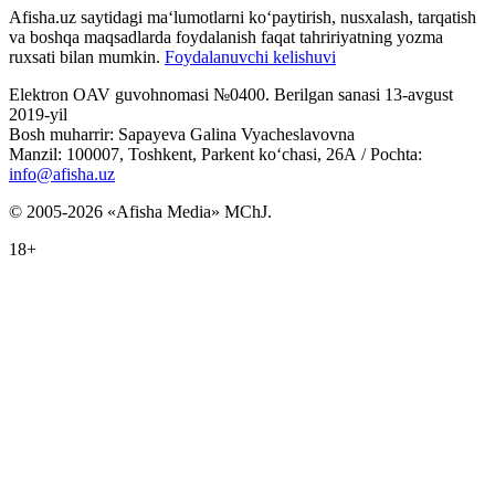
Afisha.uz saytidagi ma‘lumotlarni ko‘paytirish, nusxalash, tarqatish
va boshqa maqsadlarda foydalanish faqat tahririyatning yozma
ruxsati bilan mumkin.
Foydalanuvchi kelishuvi
Elektron OAV guvohnomasi №0400. Berilgan sanasi 13-avgust
2019-yil
Bosh muharrir: Sapayeva Galina Vyacheslavovna
Manzil: 100007, Toshkent, Parkent ko‘chasi, 26А / Pochta:
info@afisha.uz
© 2005-2026 «Afisha Media» MChJ.
18+