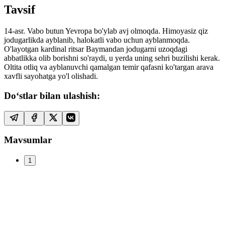
Tavsif
14-asr. Vabo butun Yevropa bo'ylab avj olmoqda. Himoyasiz qiz
jodugarlikda ayblanib, halokatli vabo uchun ayblanmoqda.
O'layotgan kardinal ritsar Baymandan jodugarni uzoqdagi
abbatlikka olib borishni so'raydi, u yerda uning sehri buzilishi kerak.
Oltita otliq va ayblanuvchi qamalgan temir qafasni ko'targan arava
xavfli sayohatga yo'l olishadi.
Do‘stlar bilan ulashish:
Mavsumlar
1