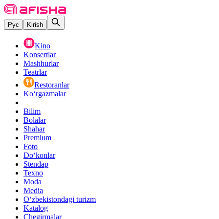
Рус
Kirish
Kino
Konsertlar
Mashhurlar
Teatrlar
Restoranlar
Ko‘rgazmalar
Bilim
Bolalar
Shahar
Premium
Foto
Do‘konlar
Stendap
Texno
Moda
Media
O‘zbekistondagi turizm
Katalog
Chegirmalar