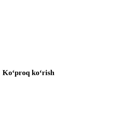
Ko‘proq ko‘rish