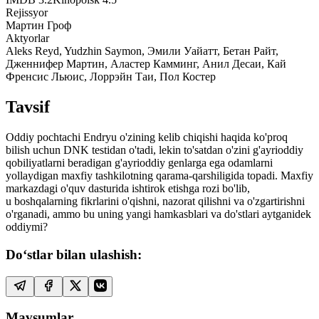
Rejissyor
Мартин Гроф
Aktyorlar
Aleks Reyd, Yudzhin Saymon, Эмили Уайатт, Бетан Райт,
Дженнифер Мартин, Аластер Камминг, Анил Десаи, Кай
Френсис Льюис, Лоррэйн Таи, Пол Костер
Tavsif
Oddiy pochtachi Endryu o'zining kelib chiqishi haqida ko'proq
bilish uchun DNK testidan o'tadi, lekin to'satdan o'zini g'ayrioddiy
qobiliyatlarni beradigan g'ayrioddiy genlarga ega odamlarni
yollaydigan maxfiy tashkilotning qarama-qarshiligida topadi. Maxfiy
markazdagi o'quv dasturida ishtirok etishga rozi bo'lib,
u boshqalarning fikrlarini o'qishni, nazorat qilishni va o'zgartirishni
o'rganadi, ammo bu uning yangi hamkasblari va do'stlari aytganidek
oddiymi?
Do‘stlar bilan ulashish:
Mavsumlar