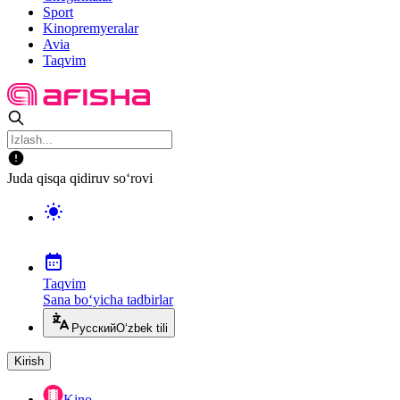
Sport
Kinopremyeralar
Avia
Taqvim
Juda qisqa qidiruv so‘rovi
Taqvim
Sana bo‘yicha tadbirlar
Русский
O‘zbek tili
Kirish
Kino