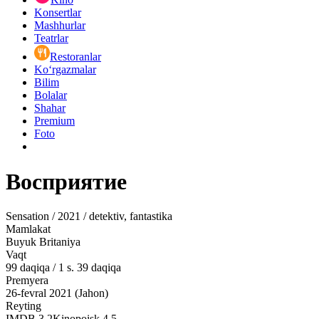
Konsertlar
Mashhurlar
Teatrlar
Restoranlar
Ko‘rgazmalar
Bilim
Bolalar
Shahar
Premium
Foto
Восприятие
Sensation / 2021 / detektiv, fantastika
Mamlakat
Buyuk Britaniya
Vaqt
99
daqiqa
/
1 s. 39 daqiqa
Premyera
26-fevral 2021 (Jahon)
Reyting
IMDB
3.2
Kinopoisk
4.5