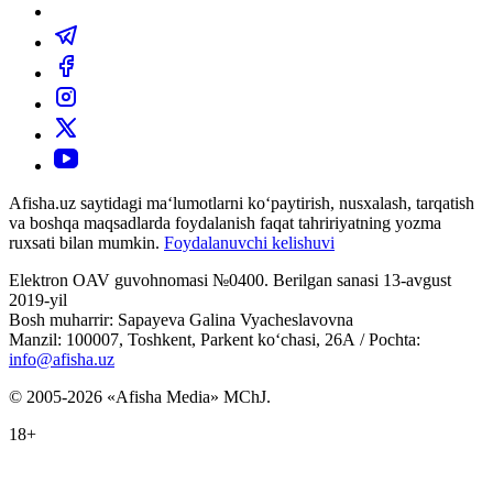
Afisha.uz saytidagi ma‘lumotlarni ko‘paytirish, nusxalash, tarqatish
va boshqa maqsadlarda foydalanish faqat tahririyatning yozma
ruxsati bilan mumkin.
Foydalanuvchi kelishuvi
Elektron OAV guvohnomasi №0400. Berilgan sanasi 13-avgust
2019-yil
Bosh muharrir: Sapayeva Galina Vyacheslavovna
Manzil: 100007, Toshkent, Parkent ko‘chasi, 26А / Pochta:
info@afisha.uz
© 2005-2026 «Afisha Media» MChJ.
18+