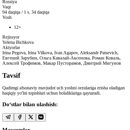
Rossiya
Vaqt
94
daqiqa
/
1 s. 34 daqiqa
Yosh
12+
Rejissyor
Yelena Bichkova
Aktyorlar
Irina Pegova, Irina Vilkova, Ivan Agapov, Aleksandr Patsevich,
Евгений Зарубин, Ольга Кавалай-Аксенова, Роман Коваль,
Алексей Трофимов, Макар Пусторамов, Дмитрий Мигунов
Tavsif
Qadimgi afsonaviy mavjudot uch yoshni orzulariga erisha oladigan
haqiqiy yo'lni topishlari uchun bolaliklariga qaytaradi.
Do‘stlar bilan ulashish:
Mavsumlar