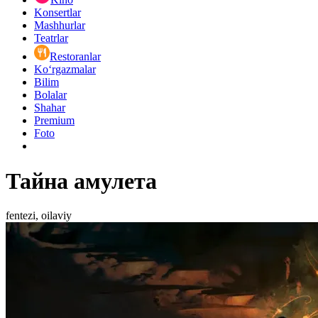
Konsertlar
Mashhurlar
Teatrlar
Restoranlar
Ko‘rgazmalar
Bilim
Bolalar
Shahar
Premium
Foto
Тайна амулета
fentezi, oilaviy