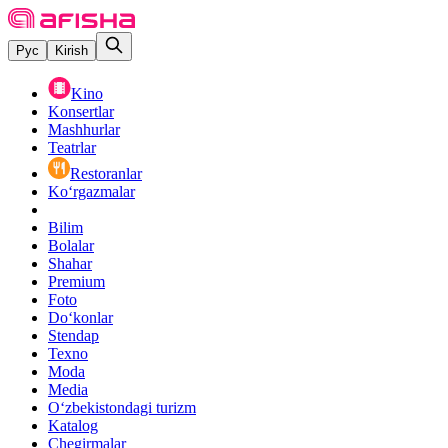
Рус
Kirish
Kino
Konsertlar
Mashhurlar
Teatrlar
Restoranlar
Ko‘rgazmalar
Bilim
Bolalar
Shahar
Premium
Foto
Do‘konlar
Stendap
Texno
Moda
Media
O‘zbekistondagi turizm
Katalog
Chegirmalar