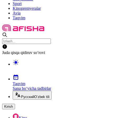
Sport
Kinopremyeralar
Avia
Taqvim
Juda qisqa qidiruv so‘rovi
Taqvim
Sana bo‘yicha tadbirlar
Русский
O‘zbek tili
Kirish
Kino