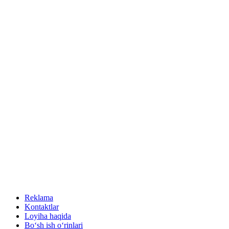
Reklama
Kontaktlar
Loyiha haqida
Bo‘sh ish o‘rinlari