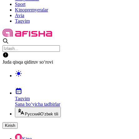
Sport
Kinopremyeralar
Avia
Taqvim
Juda qisqa qidiruv so‘rovi
Taqvim
Sana bo‘yicha tadbirlar
Русский
O‘zbek tili
Kirish
Kino