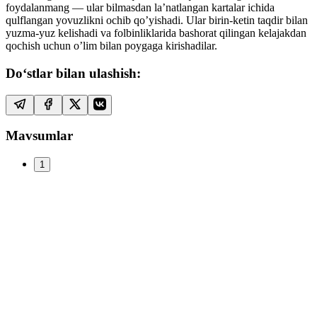
foydalanmang — ular bilmasdan la’natlangan kartalar ichida
qulflangan yovuzlikni ochib qo’yishadi. Ular birin-ketin taqdir bilan
yuzma-yuz kelishadi va folbinliklarida bashorat qilingan kelajakdan
qochish uchun o’lim bilan poygaga kirishadilar.
Do‘stlar bilan ulashish:
Mavsumlar
1