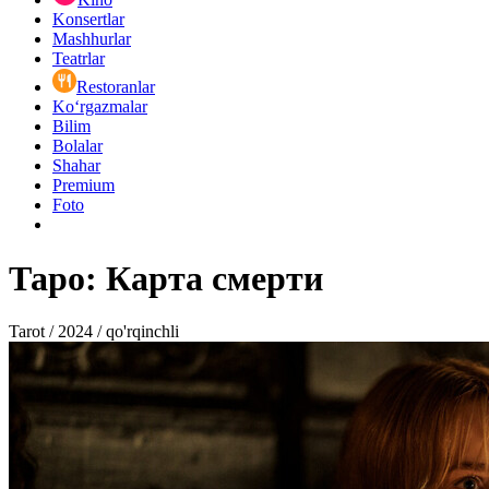
Konsertlar
Mashhurlar
Teatrlar
Restoranlar
Ko‘rgazmalar
Bilim
Bolalar
Shahar
Premium
Foto
Таро: Карта смерти
Tarot / 2024 / qo'rqinchli