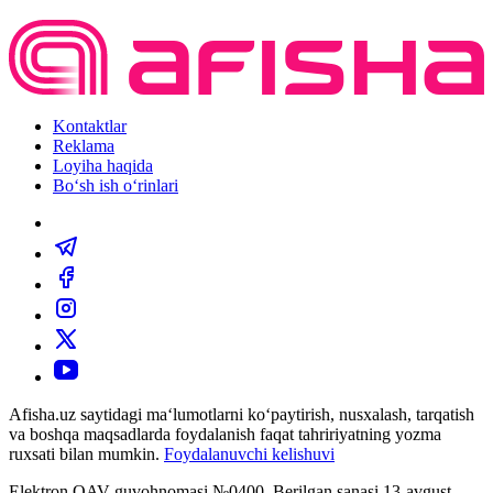
Kontaktlar
Reklama
Loyiha haqida
Bo‘sh ish o‘rinlari
Afisha.uz saytidagi ma‘lumotlarni ko‘paytirish, nusxalash, tarqatish
va boshqa maqsadlarda foydalanish faqat tahririyatning yozma
ruxsati bilan mumkin.
Foydalanuvchi kelishuvi
Elektron OAV guvohnomasi №0400. Berilgan sanasi 13-avgust