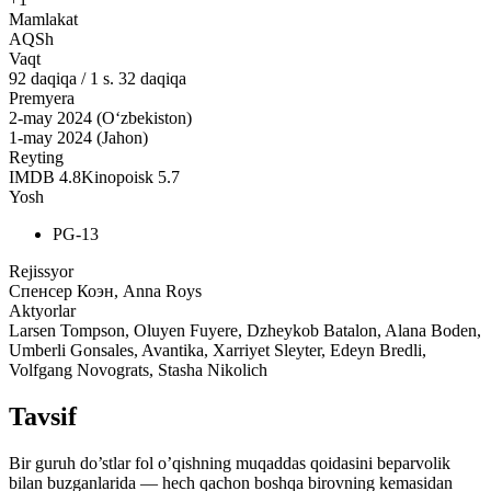
Mamlakat
AQSh
Vaqt
92
daqiqa
/
1 s. 32 daqiqa
Premyera
2-may 2024 (O‘zbekiston)
1-may 2024 (Jahon)
Reyting
IMDB
4.8
Kinopoisk
5.7
Yosh
PG-13
Rejissyor
Спенсер Коэн, Anna Roys
Aktyorlar
Larsen Tompson, Oluyen Fuyere, Dzheykob Batalon, Alana Boden,
Umberli Gonsales, Avantika, Xarriyet Sleyter, Edeyn Bredli,
Volfgang Novograts, Stasha Nikolich
Tavsif
Bir guruh do’stlar fol o’qishning muqaddas qoidasini beparvolik
bilan buzganlarida — hech qachon boshqa birovning kemasidan