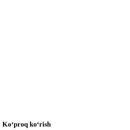
Ko‘proq ko‘rish