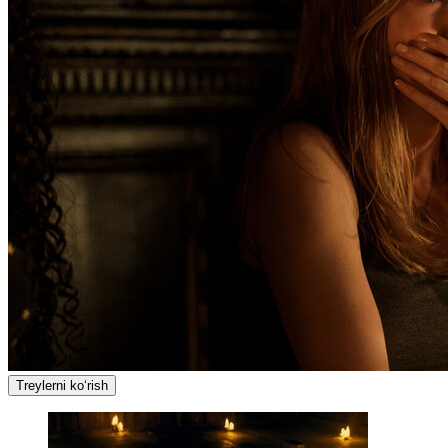
Treylerni ko‘rish