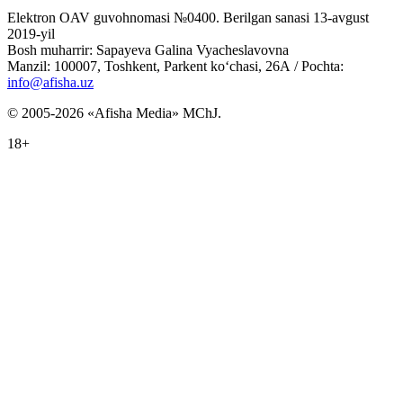
Elektron OAV guvohnomasi №0400. Berilgan sanasi 13-avgust
2019-yil
Bosh muharrir: Sapayeva Galina Vyacheslavovna
Manzil: 100007, Toshkent, Parkent ko‘chasi, 26А / Pochta:
info@afisha.uz
© 2005-2026 «Afisha Media» MChJ.
18+