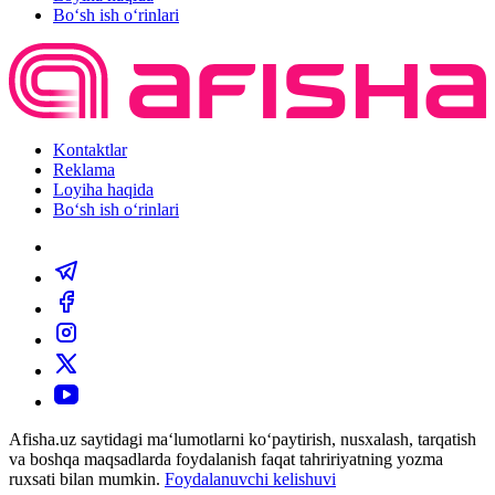
Bo‘sh ish o‘rinlari
Kontaktlar
Reklama
Loyiha haqida
Bo‘sh ish o‘rinlari
Afisha.uz saytidagi ma‘lumotlarni ko‘paytirish, nusxalash, tarqatish
va boshqa maqsadlarda foydalanish faqat tahririyatning yozma
ruxsati bilan mumkin.
Foydalanuvchi kelishuvi