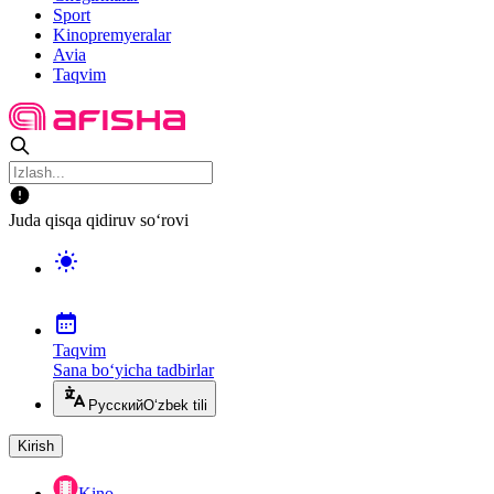
Sport
Kinopremyeralar
Avia
Taqvim
Juda qisqa qidiruv so‘rovi
Taqvim
Sana bo‘yicha tadbirlar
Русский
O‘zbek tili
Kirish
Kino