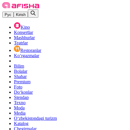
Рус
Kirish
Kino
Konsertlar
Mashhurlar
Teatrlar
Restoranlar
Ko‘rgazmalar
Bilim
Bolalar
Shahar
Premium
Foto
Do‘konlar
Stendap
Texno
Moda
Media
O‘zbekistondagi turizm
Katalog
Chegirmalar