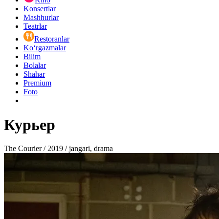
Konsertlar
Mashhurlar
Teatrlar
Restoranlar
Ko‘rgazmalar
Bilim
Bolalar
Shahar
Premium
Foto
Курьер
The Courier / 2019 / jangari, drama