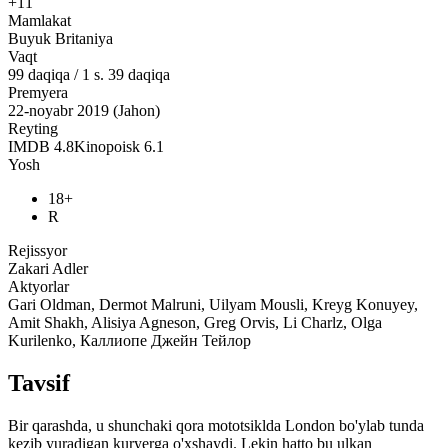
+11
Mamlakat
Buyuk Britaniya
Vaqt
99
daqiqa
/
1 s. 39 daqiqa
Premyera
22-noyabr 2019 (Jahon)
Reyting
IMDB
4.8
Kinopoisk
6.1
Yosh
18+
R
Rejissyor
Zakari Adler
Aktyorlar
Gari Oldman, Dermot Malruni, Uilyam Mousli, Kreyg Konuyey,
Amit Shakh, Alisiya Agneson, Greg Orvis, Li Charlz, Olga
Kurilenko, Каллиопе Джейн Тейлор
Tavsif
Bir qarashda, u shunchaki qora mototsiklda London bo'ylab tunda
kezib yuradigan kuryerga o'xshaydi. Lekin hatto bu ulkan