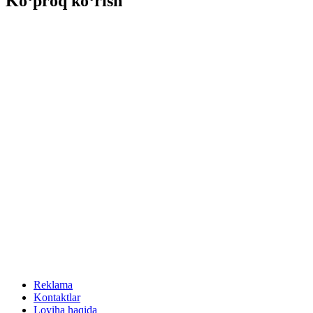
Ko‘proq ko‘rish
Reklama
Kontaktlar
Loyiha haqida