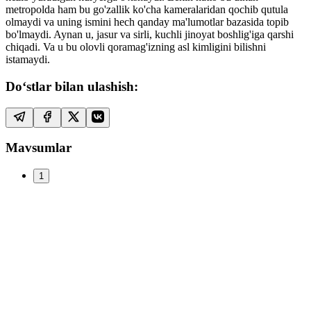
metropolda ham bu go'zallik ko'cha kameralaridan qochib qutula
olmaydi va uning ismini hech qanday ma'lumotlar bazasida topib
bo'lmaydi. Aynan u, jasur va sirli, kuchli jinoyat boshlig'iga qarshi
chiqadi. Va u bu olovli qoramag'izning asl kimligini bilishni
istamaydi.
Do‘stlar bilan ulashish:
Mavsumlar
1