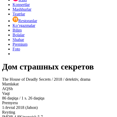
Konsertlar
Mashhurlar
Teatrlar
Restoranlar
Ko‘rgazmalar
Bilim
Bolalar
Shahar
Premium
Foto
Дом страшных секретов
The House of Deadly Secrets / 2018 / detektiv, drama
Mamlakat
AQSh
Vaqt
86
daqiqa
/
1 s. 26 daqiqa
Premyera
1-fevral 2018 (Jahon)
Reyting
IMDB
4.8
Kinopoisk
5.7