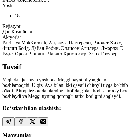
Yosh
18+
Rejissyor
Даг Кэмпбелл
Aktyorlar
Patritsiya MakKormak, Анджела Паттерсон, Виолет Хикс,
Филип Бойд, Дайан Робин, Эддисон Агилера, Джордж Т.
Вудс, Орсон Чаплин, Чарльз Кристофер, Хэнк Гроувер
Tavsif
Yaqinda ajrashgan yosh ona Meggi hayotini yangidan
boshlamoqchi. U qizi Ava bilan ikki qavatli chiroyli uyga ko'chib
o'tadi. Biroq, tez orada ularning atrofida g'alati hodisalar ro'y bera
boshlaydi va Meggi uyning qorong'u tarixi borligini anglaydi.
Do‘stlar bilan ulashish:
Mavsumlar