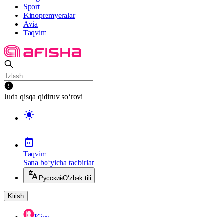
Sport
Kinopremyeralar
Avia
Taqvim
Juda qisqa qidiruv so‘rovi
Taqvim
Sana bo‘yicha tadbirlar
Русский
O‘zbek tili
Kirish
Kino