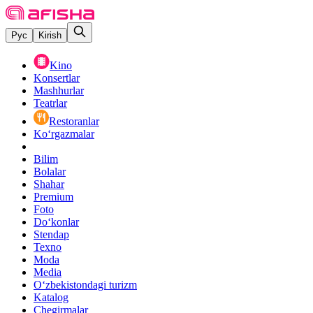
Рус
Kirish
Kino
Konsertlar
Mashhurlar
Teatrlar
Restoranlar
Ko‘rgazmalar
Bilim
Bolalar
Shahar
Premium
Foto
Do‘konlar
Stendap
Texno
Moda
Media
O‘zbekistondagi turizm
Katalog
Chegirmalar