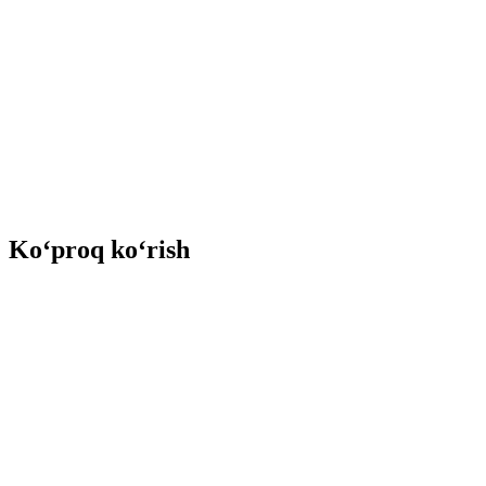
Ko‘proq ko‘rish