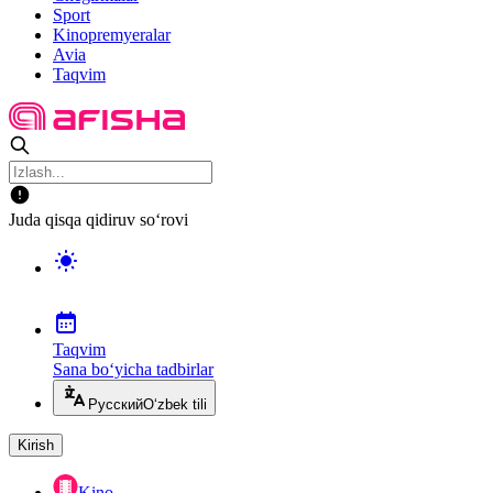
Sport
Kinopremyeralar
Avia
Taqvim
Juda qisqa qidiruv so‘rovi
Taqvim
Sana bo‘yicha tadbirlar
Русский
O‘zbek tili
Kirish
Kino