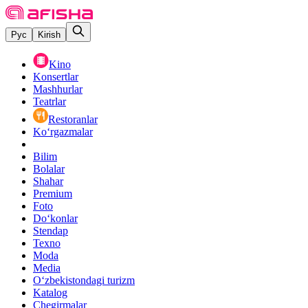
Рус
Kirish
Kino
Konsertlar
Mashhurlar
Teatrlar
Restoranlar
Ko‘rgazmalar
Bilim
Bolalar
Shahar
Premium
Foto
Do‘konlar
Stendap
Texno
Moda
Media
O‘zbekistondagi turizm
Katalog
Chegirmalar