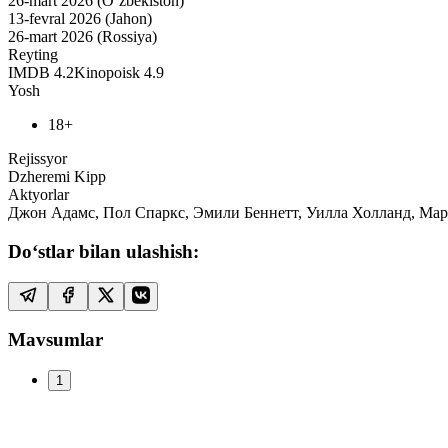
26-mart 2026 (O‘zbekiston)
13-fevral 2026 (Jahon)
26-mart 2026 (Rossiya)
Reyting
IMDB
4.2
Kinopoisk
4.9
Yosh
18+
Rejissyor
Dzheremi Kipp
Aktyorlar
Джон Адамс, Пол Спаркс, Эмили Беннетт, Уилла Холланд, Ма
Do‘stlar bilan ulashish:
Mavsumlar
1