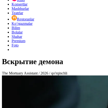
Konsertlar
Mashhurlar
Teatrlar
Restoranlar
Ko‘rgazmalar
Bilim
Bolalar
Shahar
Premium
Foto
Вскрытие демона
The Mortuary Assistant / 2026 / qo'rqinchli