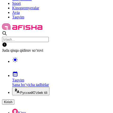
Sport
Kinopremyeralar
Avia
Taqvim
Juda qisqa qidiruv so‘rovi
Taqvim
Sana bo‘yicha tadbirlar
Русский
O‘zbek tili
Kirish
Kino