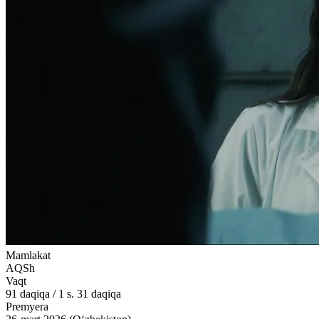
Mamlakat
AQSh
Vaqt
91
daqiqa
/
1 s. 31 daqiqa
Premyera