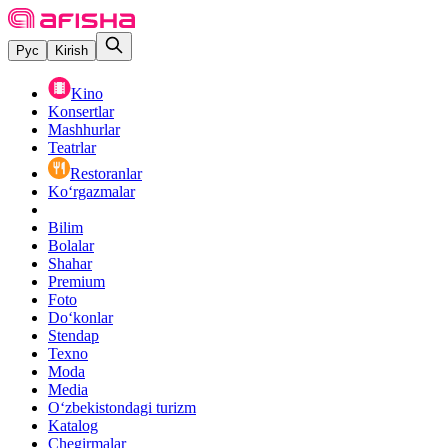
Рус
Kirish
Kino
Konsertlar
Mashhurlar
Teatrlar
Restoranlar
Ko‘rgazmalar
Bilim
Bolalar
Shahar
Premium
Foto
Do‘konlar
Stendap
Texno
Moda
Media
O‘zbekistondagi turizm
Katalog
Chegirmalar