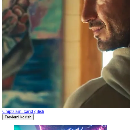
Chiptalarni xarid qilish
Treylerni ko‘rish