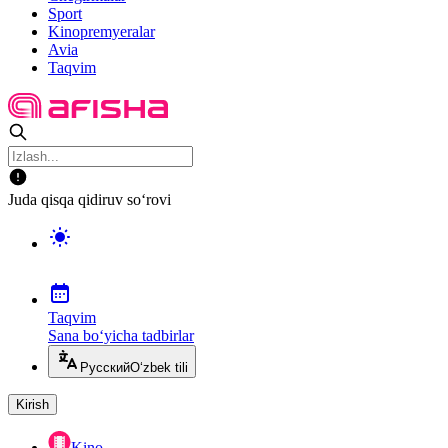
Sport
Kinopremyeralar
Avia
Taqvim
Juda qisqa qidiruv so‘rovi
Taqvim
Sana bo‘yicha tadbirlar
Русский
O‘zbek tili
Kirish
Kino