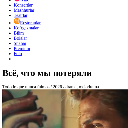
Konsertlar
Mashhurlar
Teatrlar
Restoranlar
Ko‘rgazmalar
Bilim
Bolalar
Shahar
Premium
Foto
Всё, что мы потеряли
Todo lo que nunca fuimos / 2026 / drama, melodrama