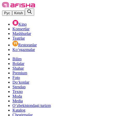
Рус
Kirish
Kino
Konsertlar
Mashhurlar
Teatrlar
Restoranlar
Ko‘rgazmalar
Bilim
Bolalar
Shahar
Premium
Foto
Do‘konlar
Stendap
Texno
Moda
Media
O‘zbekistondagi turizm
Katalog
Chegirmalar