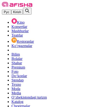
Рус
Kirish
Kino
Konsertlar
Mashhurlar
Teatrlar
Restoranlar
Ko‘rgazmalar
Bilim
Bolalar
Shahar
Premium
Foto
Do‘konlar
Stendap
Texno
Moda
Media
O‘zbekistondagi turizm
Katalog
Chegirmalar