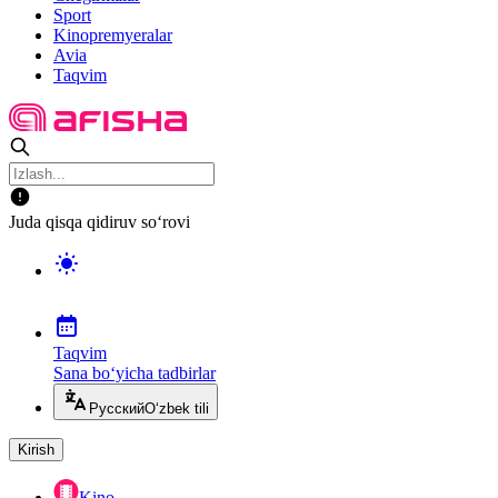
Sport
Kinopremyeralar
Avia
Taqvim
Juda qisqa qidiruv so‘rovi
Taqvim
Sana bo‘yicha tadbirlar
Русский
O‘zbek tili
Kirish
Kino