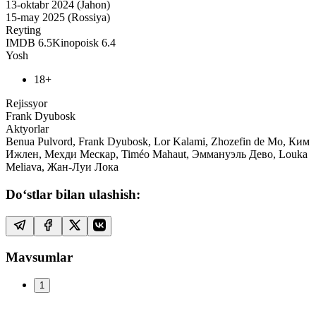
13-oktabr 2024 (Jahon)
15-may 2025 (Rossiya)
Reyting
IMDB
6.5
Kinopoisk
6.4
Yosh
18+
Rejissyor
Frank Dyubosk
Aktyorlar
Benua Pulvord, Frank Dyubosk, Lor Kalami, Zhozefin de Mo, Ким
Ижлен, Мехди Мескар, Timéo Mahaut, Эммануэль Дево, Louka
Meliava, Жан-Луи Лока
Do‘stlar bilan ulashish:
Mavsumlar
1