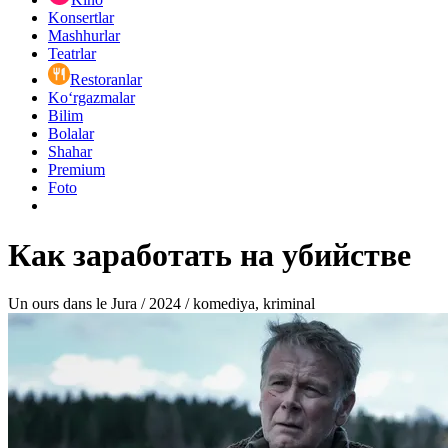
Konsertlar
Mashhurlar
Teatrlar
Restoranlar
Ko‘rgazmalar
Bilim
Bolalar
Shahar
Premium
Foto
Как заработать на убийстве
Un ours dans le Jura / 2024 / komediya, kriminal