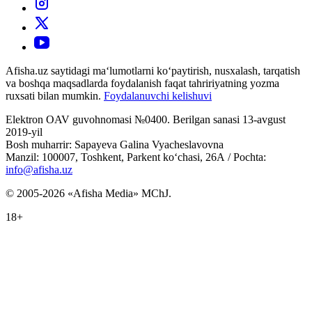
Afisha.uz saytidagi ma‘lumotlarni ko‘paytirish, nusxalash, tarqatish
va boshqa maqsadlarda foydalanish faqat tahririyatning yozma
ruxsati bilan mumkin.
Foydalanuvchi kelishuvi
Elektron OAV guvohnomasi №0400. Berilgan sanasi 13-avgust
2019-yil
Bosh muharrir: Sapayeva Galina Vyacheslavovna
Manzil: 100007, Toshkent, Parkent ko‘chasi, 26А / Pochta:
info@afisha.uz
© 2005-2026 «Afisha Media» MChJ.
18+