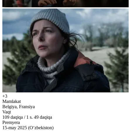
+3
Mamlakat
Belgiya, Fransiya
Vaqt
109
daqiqa
/
1 s. 49 daqiqa
Premyera
15-may 2025 (O‘zbekiston)