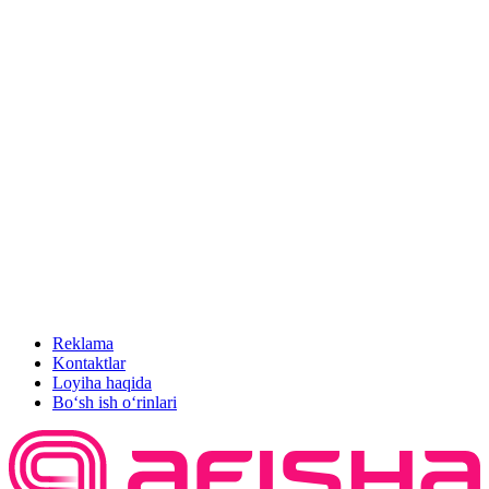
Reklama
Kontaktlar
Loyiha haqida
Bo‘sh ish o‘rinlari