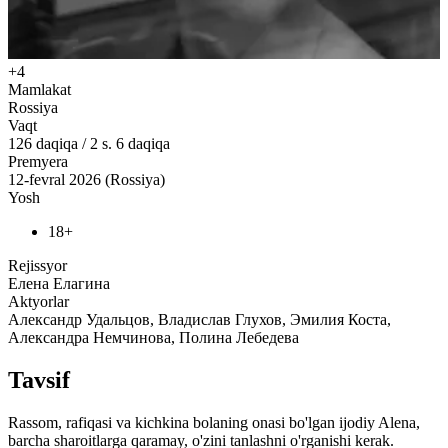
+4
Mamlakat
Rossiya
Vaqt
126
daqiqa
/
2 s. 6 daqiqa
Premyera
12-fevral 2026 (Rossiya)
Yosh
18+
Rejissyor
Елена Елагина
Aktyorlar
Александр Удальцов, Владислав Глухов, Эмилия Коста,
Александра Немчинова, Полина Лебедева
Tavsif
Rassom, rafiqasi va kichkina bolaning onasi bo'lgan ijodiy Alena,
barcha sharoitlarga qaramay, o'zini tanlashni o'rganishi kerak.