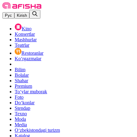
Рус
Kirish
Kino
Konsertlar
Mashhurlar
Teatrlar
Restoranlar
Ko‘rgazmalar
Bilim
Bolalar
Shahar
Premium
Toʻylar muborak
Foto
Do‘konlar
Stendap
Texno
Moda
Media
O‘zbekistondagi turizm
Katalog