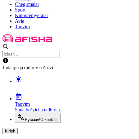
Chegirmalar
Sport
Kinopremyeralar
Avia
Taqvim
Juda qisqa qidiruv so‘rovi
Taqvim
Sana bo‘yicha tadbirlar
Русский
O‘zbek tili
Kirish