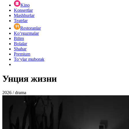
Kino
Konsertlar
Mashhurlar
Teatrlar
Restoranlar
Ko‘rgazmalar
Bilim
Bolalar
Shahar
Premium
Toʻylar muborak
Унция жизни
2026 / drama