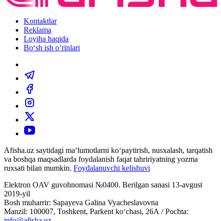
Kontaktlar
Reklama
Loyiha haqida
Bo‘sh ish o‘rinlari
Afisha.uz saytidagi ma‘lumotlarni ko‘paytirish, nusxalash, tarqatish
va boshqa maqsadlarda foydalanish faqat tahririyatning yozma
ruxsati bilan mumkin.
Foydalanuvchi kelishuvi
Elektron OAV guvohnomasi №0400. Berilgan sanasi 13-avgust
2019-yil
Bosh muharrir: Sapayeva Galina Vyacheslavovna
Manzil: 100007, Toshkent, Parkent ko‘chasi, 26А / Pochta:
info@afisha.uz