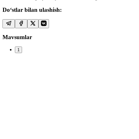
Do‘stlar bilan ulashish:
Mavsumlar
1