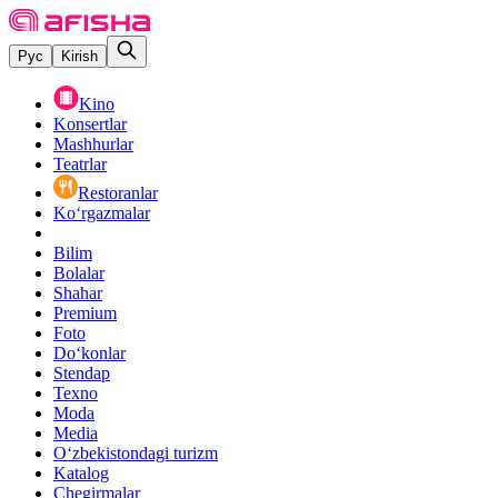
Рус
Kirish
Kino
Konsertlar
Mashhurlar
Teatrlar
Restoranlar
Ko‘rgazmalar
Bilim
Bolalar
Shahar
Premium
Foto
Do‘konlar
Stendap
Texno
Moda
Media
O‘zbekistondagi turizm
Katalog
Chegirmalar