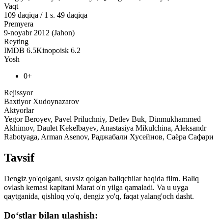
Vaqt
109
daqiqa
/
1 s. 49 daqiqa
Premyera
9-noyabr 2012 (Jahon)
Reyting
IMDB
6.5
Kinopoisk
6.2
Yosh
0+
Rejissyor
Baxtiyor Xudoynazarov
Aktyorlar
Yegor Beroyev, Pavel Priluchniy, Detlev Buk, Dinmukhammed
Akhimov, Daulet Kekelbayev, Anastasiya Mikulchina, Aleksandr
Rabotyaga, Arman Asenov, Раджабали Хусейнов, Саёра Сафари
Tavsif
Dengiz yo'qolgani, suvsiz qolgan baliqchilar haqida film. Baliq
ovlash kemasi kapitani Marat o'n yilga qamaladi. Va u uyga
qaytganida, qishloq yo'q, dengiz yo'q, faqat yalang'och dasht.
Do‘stlar bilan ulashish: