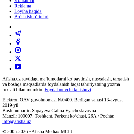
Kontaktlar
Reklama
Loyiha haqida
Bo‘sh ish o‘rinlari
Afisha.uz saytidagi ma‘lumotlarni ko‘paytirish, nusxalash, tarqatish
va boshqa maqsadlarda foydalanish faqat tahririyatning yozma
ruxsati bilan mumkin.
Foydalanuvchi kelishuvi
Elektron OAV guvohnomasi №0400. Berilgan sanasi 13-avgust
2019-yil
Bosh muharrir: Sapayeva Galina Vyacheslavovna
Manzil: 100007, Toshkent, Parkent ko‘chasi, 26А / Pochta:
info@afisha.uz
© 2005-2026 «Afisha Media» MChJ.