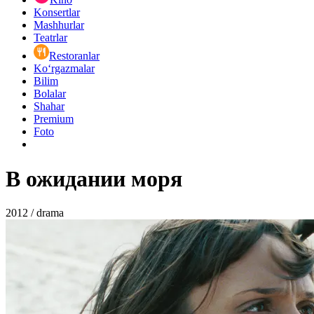
Konsertlar
Mashhurlar
Teatrlar
Restoranlar
Ko‘rgazmalar
Bilim
Bolalar
Shahar
Premium
Foto
В ожидании моря
2012 / drama