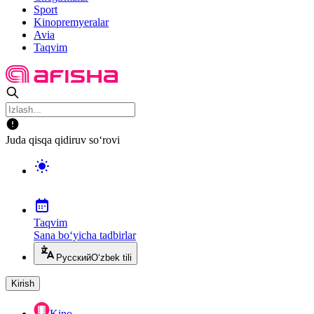
Sport
Kinopremyeralar
Avia
Taqvim
Juda qisqa qidiruv so‘rovi
Taqvim
Sana bo‘yicha tadbirlar
Русский
O‘zbek tili
Kirish
Kino