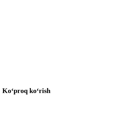
Ko‘proq ko‘rish