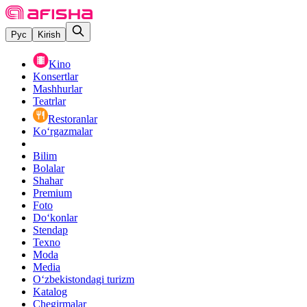
Рус
Kirish
Kino
Konsertlar
Mashhurlar
Teatrlar
Restoranlar
Ko‘rgazmalar
Bilim
Bolalar
Shahar
Premium
Foto
Do‘konlar
Stendap
Texno
Moda
Media
O‘zbekistondagi turizm
Katalog
Chegirmalar