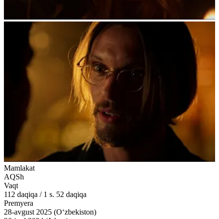
Mamlakat
AQSh
Vaqt
112
daqiqa
/
1 s. 52 daqiqa
Premyera
28-avgust 2025 (O‘zbekiston)