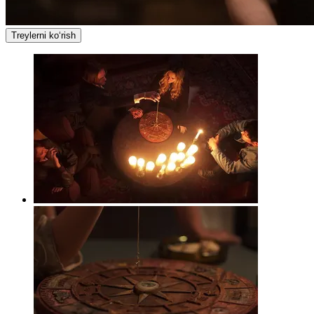
Treylerni ko‘rish