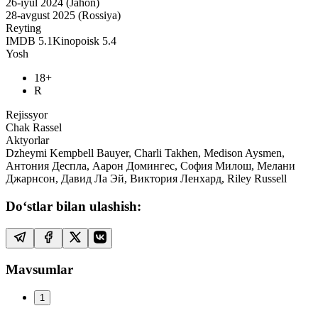
26-iyul 2024 (Jahon)
28-avgust 2025 (Rossiya)
Reyting
IMDB
5.1
Kinopoisk
5.4
Yosh
18+
R
Rejissyor
Chak Rassel
Aktyorlar
Dzheymi Kempbell Bauyer, Charli Takhen, Medison Aysmen,
Антония Деспла, Аарон Домингес, София Милош, Мелани
Джарнсон, Давид Ла Эй, Виктория Ленхард, Riley Russell
Do‘stlar bilan ulashish:
Mavsumlar
1