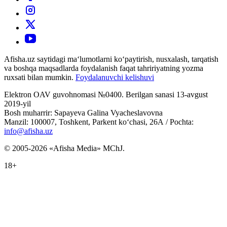
Afisha.uz saytidagi ma‘lumotlarni ko‘paytirish, nusxalash, tarqatish
va boshqa maqsadlarda foydalanish faqat tahririyatning yozma
ruxsati bilan mumkin.
Foydalanuvchi kelishuvi
Elektron OAV guvohnomasi №0400. Berilgan sanasi 13-avgust
2019-yil
Bosh muharrir: Sapayeva Galina Vyacheslavovna
Manzil: 100007, Toshkent, Parkent ko‘chasi, 26А / Pochta:
info@afisha.uz
© 2005-2026 «Afisha Media» MChJ.
18+