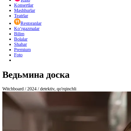
Konsertlar
Mashhurlar
Teatrlar
Restoranlar
Ko‘rgazmalar
Bilim
Bolalar
Shahar
Premium
Foto
Ведьмина доска
Witchboard / 2024 / detektiv, qo'rqinchli