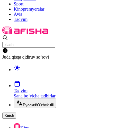
Sport
Kinopremyeralar
Avia
Taqvim
Juda qisqa qidiruv so‘rovi
Taqvim
Sana bo‘yicha tadbirlar
Русский
O‘zbek tili
Kirish
Kino