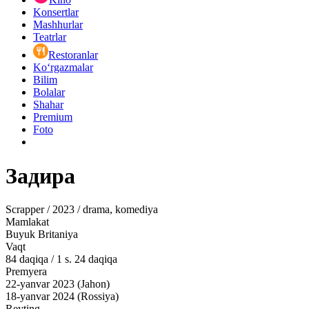
Konsertlar
Mashhurlar
Teatrlar
Restoranlar
Ko‘rgazmalar
Bilim
Bolalar
Shahar
Premium
Foto
Задира
Scrapper / 2023 / drama, komediya
Mamlakat
Buyuk Britaniya
Vaqt
84
daqiqa
/
1 s. 24 daqiqa
Premyera
22-yanvar 2023 (Jahon)
18-yanvar 2024 (Rossiya)
Reyting