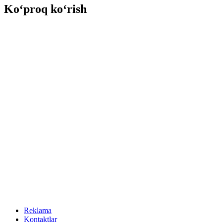
Ko‘proq ko‘rish
Reklama
Kontaktlar