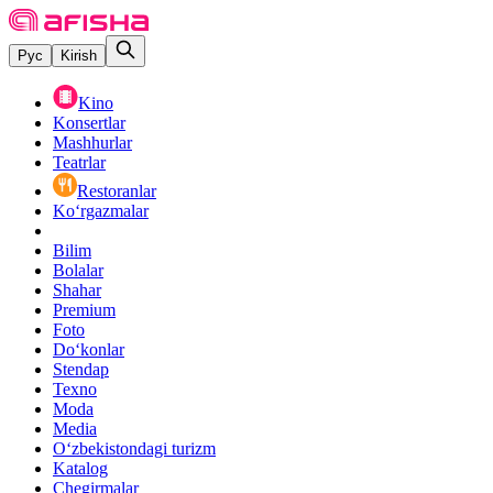
Рус
Kirish
Kino
Konsertlar
Mashhurlar
Teatrlar
Restoranlar
Ko‘rgazmalar
Bilim
Bolalar
Shahar
Premium
Foto
Do‘konlar
Stendap
Texno
Moda
Media
O‘zbekistondagi turizm
Katalog
Chegirmalar