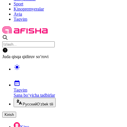
Sport
Kinopremyeralar
Avia
Taqvim
Juda qisqa qidiruv so‘rovi
Taqvim
Sana bo‘yicha tadbirlar
Русский
O‘zbek tili
Kirish
Kino