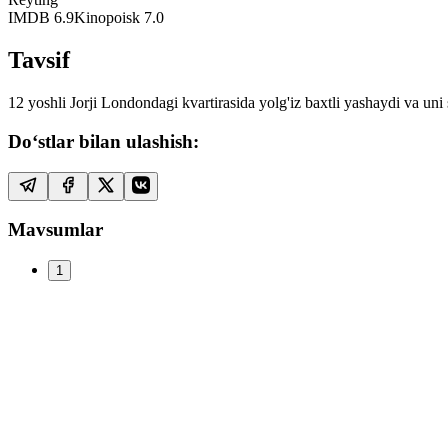
IMDB
6.9
Kinopoisk
7.0
Tavsif
12 yoshli Jorji Londondagi kvartirasida yolg'iz baxtli yashaydi va uni 
Do‘stlar bilan ulashish:
Mavsumlar
1