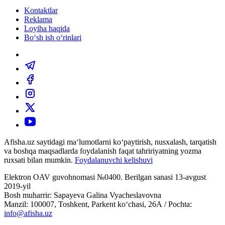
Kontaktlar
Reklama
Loyiha haqida
Bo‘sh ish o‘rinlari
Afisha.uz saytidagi ma‘lumotlarni ko‘paytirish, nusxalash, tarqatish
va boshqa maqsadlarda foydalanish faqat tahririyatning yozma
ruxsati bilan mumkin.
Foydalanuvchi kelishuvi
Elektron OAV guvohnomasi №0400. Berilgan sanasi 13-avgust
2019-yil
Bosh muharrir: Sapayeva Galina Vyacheslavovna
Manzil: 100007, Toshkent, Parkent ko‘chasi, 26А / Pochta:
info@afisha.uz