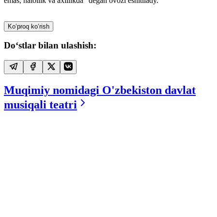
emas, halollik va axillikda” degan ovozi eshitilady.
Ko‘proq ko‘rish
Do‘stlar bilan ulashish:
Muqimiy nomidagi O'zbekiston davlat
musiqali teatri