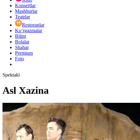
Konsertlar
Mashhurlar
Teatrlar
Restoranlar
Ko‘rgazmalar
Bilim
Bolalar
Shahar
Premium
Foto
Spektakl
Asl Xazina