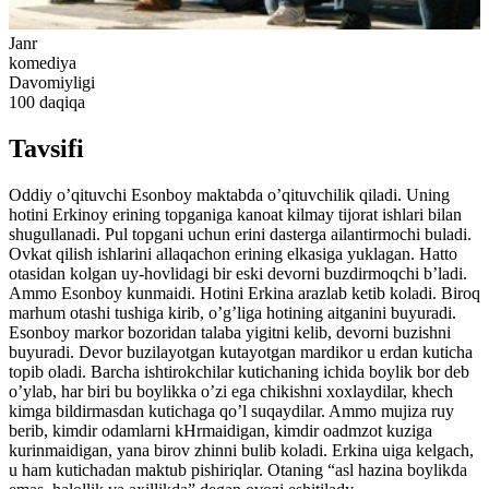
Janr
komediya
Davomiyligi
100
daqiqa
Tavsifi
Oddiy o’qituvchi Esonboy maktabda o’qituvchilik qiladi. Uning
hotini Erkinoy erining topganiga kanoat kilmay tijorat ishlari bilan
shugullanadi. Pul topgani uchun erini dasterga ailantirmochi buladi.
Ovkat qilish ishlarini allaqachon erining elkasiga yuklagan. Hatto
otasidan kolgan uy-hovlidagi bir eski devorni buzdirmoqchi b’ladi.
Ammo Esonboy kunmaidi. Hotini Erkina arazlab ketib koladi. Biroq
marhum otashi tushiga kirib, o’g’liga hotining aitganini buyuradi.
Esonboy markor bozoridan talaba yigitni kelib, devorni buzishni
buyuradi. Devor buzilayotgan kutayotgan mardikor u erdan kuticha
topib oladi. Barcha ishtirokchilar kutichaning ichida boylik bor deb
o’ylab, har biri bu boylikka o’zi ega chikishni xoxlaydilar, khech
kimga bildirmasdan kutichaga qo’l suqaydilar. Ammo mujiza ruy
berib, kimdir odamlarni kHrmaidigan, kimdir oadmzot kuziga
kurinmaidigan, yana birov zhinni bulib koladi. Erkina uiga kelgach,
u ham kutichadan maktub pishiriqlar. Otaning “asl hazina boylikda