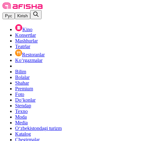
Рус
Kirish
Kino
Konsertlar
Mashhurlar
Teatrlar
Restoranlar
Ko‘rgazmalar
Bilim
Bolalar
Shahar
Premium
Foto
Do‘konlar
Stendap
Texno
Moda
Media
O‘zbekistondagi turizm
Katalog
Chegirmalar