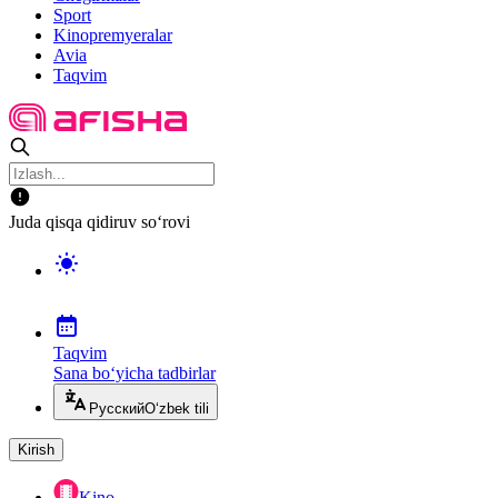
Sport
Kinopremyeralar
Avia
Taqvim
Juda qisqa qidiruv so‘rovi
Taqvim
Sana bo‘yicha tadbirlar
Русский
O‘zbek tili
Kirish
Kino