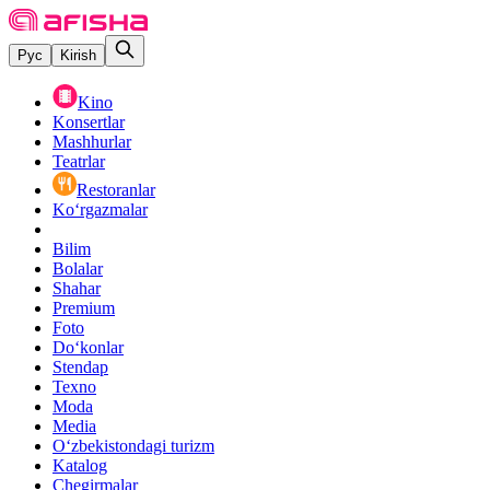
Рус
Kirish
Kino
Konsertlar
Mashhurlar
Teatrlar
Restoranlar
Ko‘rgazmalar
Bilim
Bolalar
Shahar
Premium
Foto
Do‘konlar
Stendap
Texno
Moda
Media
O‘zbekistondagi turizm
Katalog
Chegirmalar