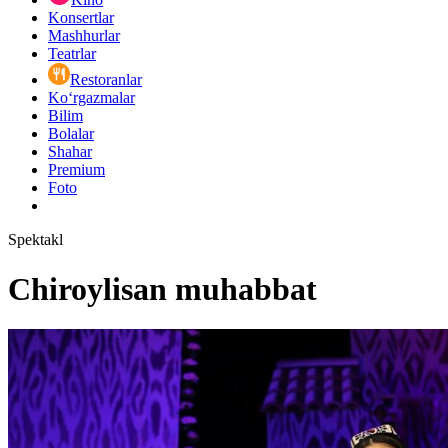
Konsertlar
Mashhurlar
Teatrlar
Restoranlar
Ko‘rgazmalar
Bilim
Bolalar
Shahar
Premium
Foto
Spektakl
Chiroylisan muhabbat