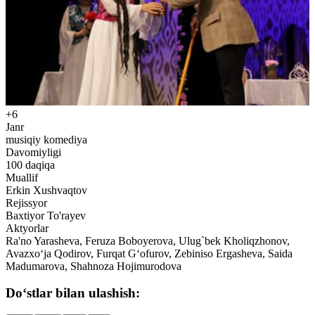
+6
Janr
musiqiy komediya
Davomiyligi
100
daqiqa
Muallif
Erkin Xushvaqtov
Rejissyor
Baxtiyor To'rayev
Aktyorlar
Ra'no Yarasheva, Feruza Boboyerova, Ulug`bek Kholiqzhonov,
Avazxo‘ja Qodirov, Furqat G‘ofurov, Zebiniso Ergasheva, Saida
Madumarova, Shahnoza Hojimurodova
Do‘stlar bilan ulashish: