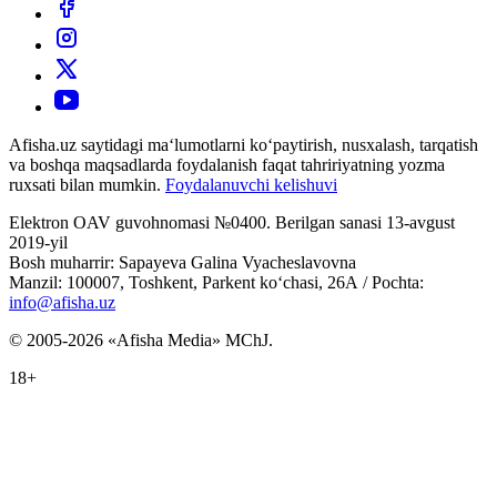
Afisha.uz saytidagi ma‘lumotlarni ko‘paytirish, nusxalash, tarqatish
va boshqa maqsadlarda foydalanish faqat tahririyatning yozma
ruxsati bilan mumkin.
Foydalanuvchi kelishuvi
Elektron OAV guvohnomasi №0400. Berilgan sanasi 13-avgust
2019-yil
Bosh muharrir: Sapayeva Galina Vyacheslavovna
Manzil: 100007, Toshkent, Parkent ko‘chasi, 26А / Pochta:
info@afisha.uz
© 2005-2026 «Afisha Media» MChJ.
18+