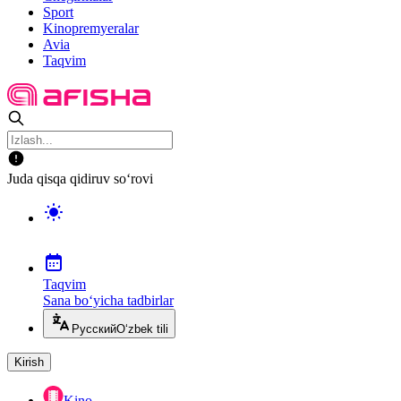
Sport
Kinopremyeralar
Avia
Taqvim
Juda qisqa qidiruv so‘rovi
Taqvim
Sana bo‘yicha tadbirlar
Русский
O‘zbek tili
Kirish
Kino