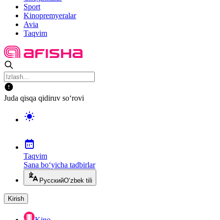
Sport
Kinopremyeralar
Avia
Taqvim
Juda qisqa qidiruv so‘rovi
Taqvim
Sana bo‘yicha tadbirlar
Русский
O‘zbek tili
Kirish
Kino