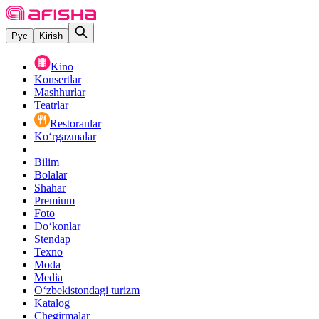
Рус
Kirish
Kino
Konsertlar
Mashhurlar
Teatrlar
Restoranlar
Ko‘rgazmalar
Bilim
Bolalar
Shahar
Premium
Foto
Do‘konlar
Stendap
Texno
Moda
Media
O‘zbekistondagi turizm
Katalog
Chegirmalar