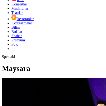
Konsertlar
Mashhurlar
Teatrlar
Restoranlar
Ko‘rgazmalar
Bilim
Bolalar
Shahar
Premium
Foto
Spektakl
Maysara