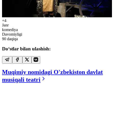
+4
Janr
komediya
Davomiyligi
90
daqiqa
Do‘stlar bilan ulashish:
Muqimiy nomidagi O'zbekiston davlat
musiqali teatri