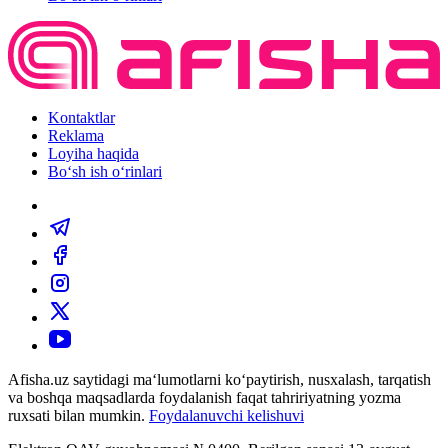
Kontaktlar
Reklama
Loyiha haqida
Bo‘sh ish o‘rinlari
Afisha.uz saytidagi ma‘lumotlarni ko‘paytirish, nusxalash, tarqatish
va boshqa maqsadlarda foydalanish faqat tahririyatning yozma
ruxsati bilan mumkin.
Foydalanuvchi kelishuvi