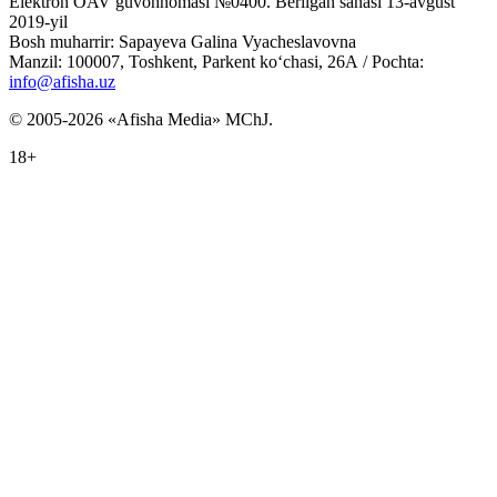
Elektron OAV guvohnomasi №0400. Berilgan sanasi 13-avgust
2019-yil
Bosh muharrir: Sapayeva Galina Vyacheslavovna
Manzil: 100007, Toshkent, Parkent ko‘chasi, 26А / Pochta:
info@afisha.uz
© 2005-2026 «Afisha Media» MChJ.
18+