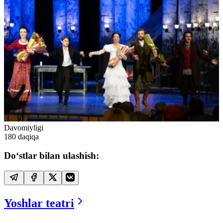
Davomiyligi
180
daqiqa
Do‘stlar bilan ulashish:
Yoshlar teatri