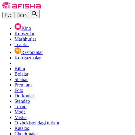
Рус
Kirish
Kino
Konsertlar
Mashhurlar
Teatrlar
Restoranlar
Ko‘rgazmalar
Bilim
Bolalar
Shahar
Premium
Foto
Do‘konlar
Stendap
Texno
Moda
Media
O‘zbekistondagi turizm
Katalog
Chegirmalar