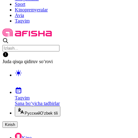
Sport
Kinopremyeralar
Avia
Taqvim
Juda qisqa qidiruv so‘rovi
Taqvim
Sana bo‘yicha tadbirlar
Русский
O‘zbek tili
Kirish
Kino