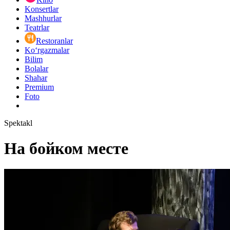
Konsertlar
Mashhurlar
Teatrlar
Restoranlar
Ko‘rgazmalar
Bilim
Bolalar
Shahar
Premium
Foto
Spektakl
На бойком месте