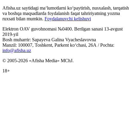
Afisha.uz saytidagi ma‘lumotlarni ko‘paytirish, nusxalash, tarqatish
va boshqa maqsadlarda foydalanish faqat tahririyatning yozma
ruxsati bilan mumkin.
Foydalanuvchi kelishuvi
Elektron OAV guvohnomasi №0400. Berilgan sanasi 13-avgust
2019-yil
Bosh muharrir: Sapayeva Galina Vyacheslavovna
Manzil: 100007, Toshkent, Parkent ko‘chasi, 26А / Pochta:
info@afisha.uz
© 2005-2026 «Afisha Media» MChJ.
18+