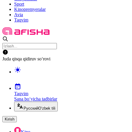
Sport
Kinopremyeralar
Avia
Taqvim
Juda qisqa qidiruv so‘rovi
Taqvim
Sana bo‘yicha tadbirlar
Русский
O‘zbek tili
Kirish
Kino