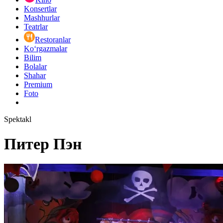
Konsertlar
Mashhurlar
Teatrlar
Restoranlar
Ko‘rgazmalar
Bilim
Bolalar
Shahar
Premium
Foto
Spektakl
Питер Пэн