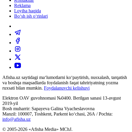
Kontaktlar
Reklama
Loyiha haqida
Bo‘sh ish o‘rinlari
Afisha.uz saytidagi ma‘lumotlarni ko‘paytirish, nusxalash, tarqatish
va boshqa maqsadlarda foydalanish faqat tahririyatning yozma
ruxsati bilan mumkin.
Foydalanuvchi kelishuvi
Elektron OAV guvohnomasi №0400. Berilgan sanasi 13-avgust
2019-yil
Bosh muharrir: Sapayeva Galina Vyacheslavovna
Manzil: 100007, Toshkent, Parkent ko‘chasi, 26А / Pochta:
info@afisha.uz
© 2005-2026 «Afisha Media» MChJ.