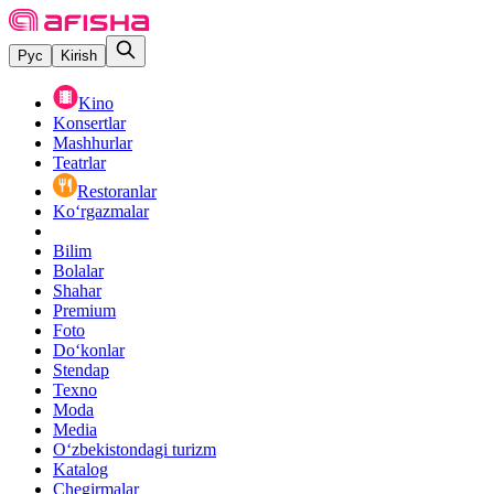
Рус
Kirish
Kino
Konsertlar
Mashhurlar
Teatrlar
Restoranlar
Ko‘rgazmalar
Bilim
Bolalar
Shahar
Premium
Foto
Do‘konlar
Stendap
Texno
Moda
Media
O‘zbekistondagi turizm
Katalog
Chegirmalar