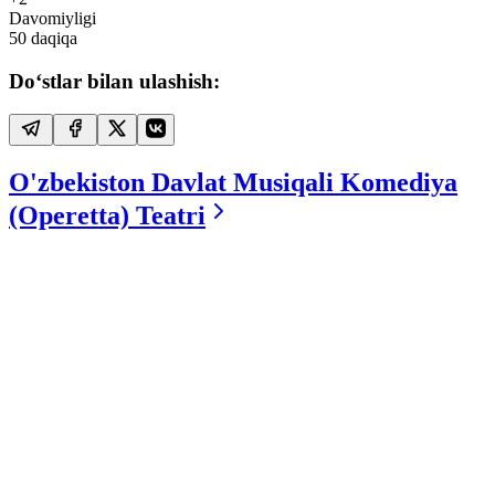
Davomiyligi
50
daqiqa
Do‘stlar bilan ulashish:
O'zbekiston Davlat Musiqali Komediya
(Operetta) Teatri