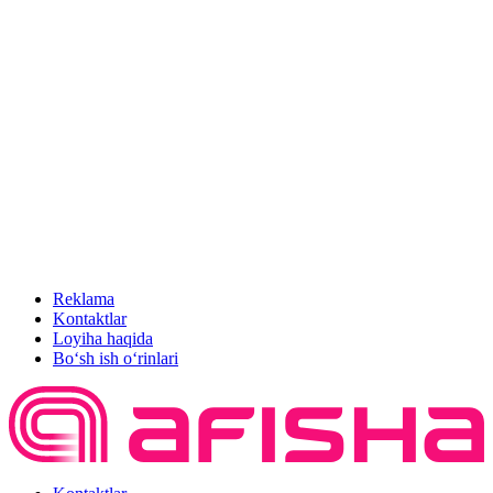
Reklama
Kontaktlar
Loyiha haqida
Bo‘sh ish o‘rinlari