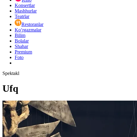
Konsertlar
Mashhurlar
Teatrlar
Restoranlar
Ko‘rgazmalar
Bilim
Bolalar
Shahar
Premium
Foto
Spektakl
Ufq