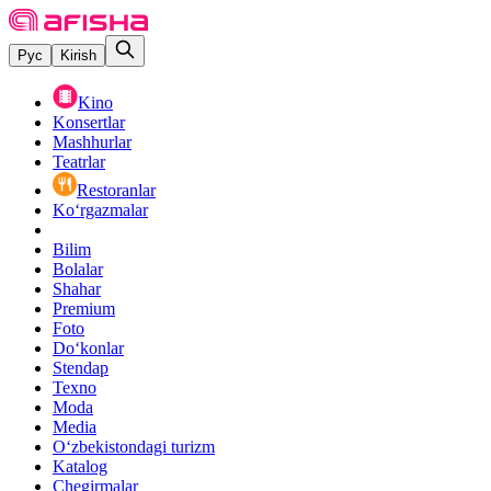
Рус
Kirish
Kino
Konsertlar
Mashhurlar
Teatrlar
Restoranlar
Ko‘rgazmalar
Bilim
Bolalar
Shahar
Premium
Foto
Do‘konlar
Stendap
Texno
Moda
Media
O‘zbekistondagi turizm
Katalog
Chegirmalar