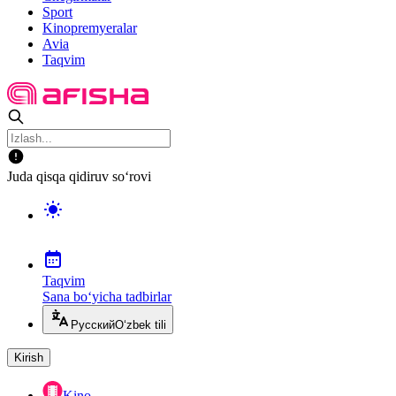
Sport
Kinopremyeralar
Avia
Taqvim
Juda qisqa qidiruv so‘rovi
Taqvim
Sana bo‘yicha tadbirlar
Русский
O‘zbek tili
Kirish
Kino