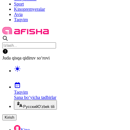
Sport
Kinopremyeralar
Avia
Taqvim
Juda qisqa qidiruv so‘rovi
Taqvim
Sana bo‘yicha tadbirlar
Русский
O‘zbek tili
Kirish
Kino