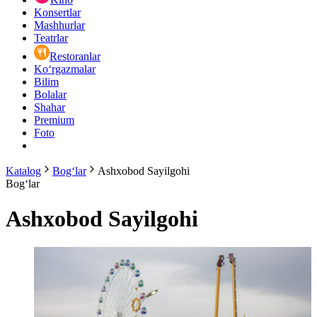
Konsertlar
Mashhurlar
Teatrlar
Restoranlar
Ko‘rgazmalar
Bilim
Bolalar
Shahar
Premium
Foto
Katalog
Bog‘lar
Ashxobod Sayilgohi
Bog‘lar
Ashxobod Sayilgohi