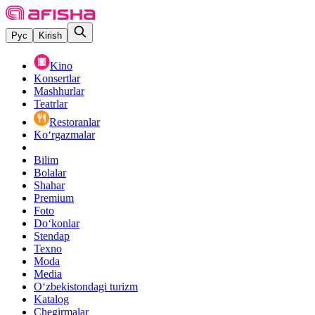
Рус
Kirish
Kino
Konsertlar
Mashhurlar
Teatrlar
Restoranlar
Ko‘rgazmalar
Bilim
Bolalar
Shahar
Premium
Foto
Do‘konlar
Stendap
Texno
Moda
Media
O‘zbekistondagi turizm
Katalog
Chegirmalar