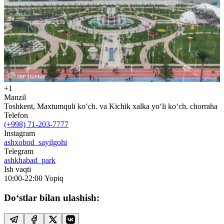
+1
Manzil
Toshkent, Maxtumquli ko‘ch. va Kichik xalka yo‘li ko‘ch. chorraha
Telefon
(+998) 71-203-7777
Instagram
ashxobod_sayilgohi
Telegram
ashkhabad_park
Ish vaqti
10:00-22:00
Yopiq
Do‘stlar bilan ulashish: