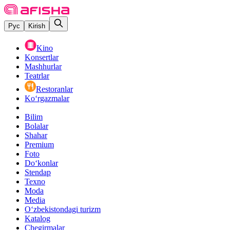
Рус
Kirish
Kino
Konsertlar
Mashhurlar
Teatrlar
Restoranlar
Ko‘rgazmalar
Bilim
Bolalar
Shahar
Premium
Foto
Do‘konlar
Stendap
Texno
Moda
Media
O‘zbekistondagi turizm
Katalog
Chegirmalar