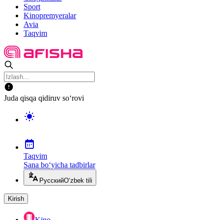
Sport
Kinopremyeralar
Avia
Taqvim
Juda qisqa qidiruv so‘rovi
Taqvim
Sana bo‘yicha tadbirlar
Русский
O‘zbek tili
Kirish
Kino