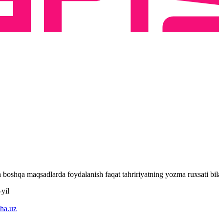
 va boshqa maqsadlarda foydalanish faqat tahririyatning yozma ruxsati 
yil
ha.uz