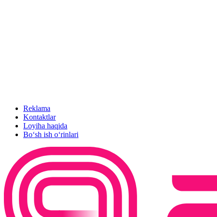
Reklama
Kontaktlar
Loyiha haqida
Bo‘sh ish o‘rinlari