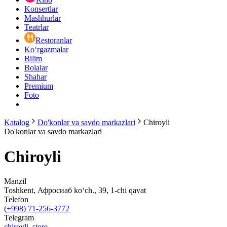
Konsertlar
Mashhurlar
Teatrlar
Restoranlar
Ko‘rgazmalar
Bilim
Bolalar
Shahar
Premium
Foto
Katalog
Do'konlar va savdo markazlari
Chiroyli
Do'konlar va savdo markazlari
Chiroyli
Manzil
Toshkent, Афросиаб ko‘ch., 39, 1-chi qavat
Telefon
(+998) 71-256-3772
Telegram
chiroyli_store