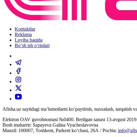
Kontaktlar
Reklama
Loyiha haqida
Bo‘sh ish o‘rinlari
Afisha.uz saytidagi ma‘lumotlarni ko‘paytirish, nusxalash, tarqatish
Elektron OAV guvohnomasi №0400. Berilgan sanasi 13-avgust 2019-
Bosh muharrir: Sapayeva Galina Vyacheslavovna
Manzil: 100007, Toshkent, Parkent ko‘chasi, 26А / Pochta:
info@afis