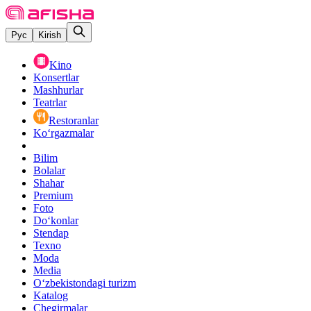
Рус
Kirish
Kino
Konsertlar
Mashhurlar
Teatrlar
Restoranlar
Ko‘rgazmalar
Bilim
Bolalar
Shahar
Premium
Foto
Do‘konlar
Stendap
Texno
Moda
Media
O‘zbekistondagi turizm
Katalog
Chegirmalar