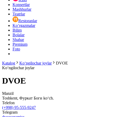
Konsertlar
Mashhurlar
Teatrlar
Restoranlar
Ko‘rgazmalar
Bilim
Bolalar
Shahar
Premium
Foto
Katalog
Ko‘ngilochar joylar
DVOE
Ko‘ngilochar joylar
DVOE
Manzil
Toshkent, Фуркат Боги ko‘ch.
Telefon
(+998) 95-555-9247
Telegram
dvoeceramics