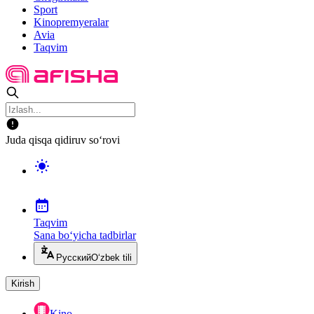
Sport
Kinopremyeralar
Avia
Taqvim
Juda qisqa qidiruv so‘rovi
Taqvim
Sana bo‘yicha tadbirlar
Русский
O‘zbek tili
Kirish
Kino