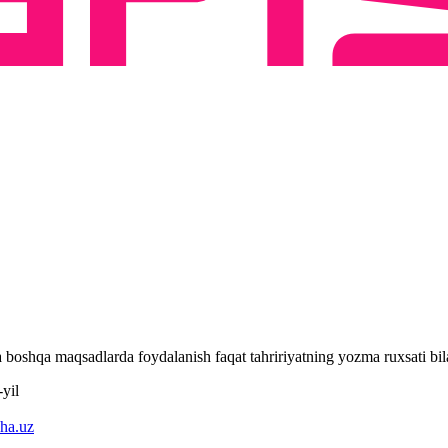
 va boshqa maqsadlarda foydalanish faqat tahririyatning yozma ruxsati 
yil
ha.uz