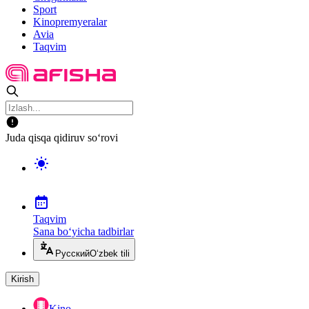
Sport
Kinopremyeralar
Avia
Taqvim
Juda qisqa qidiruv so‘rovi
Taqvim
Sana bo‘yicha tadbirlar
Русский
O‘zbek tili
Kirish
Kino