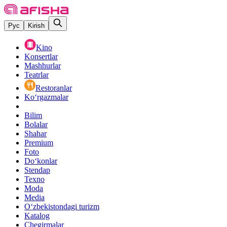
Рус
Kirish
Kino
Konsertlar
Mashhurlar
Teatrlar
Restoranlar
Ko‘rgazmalar
Bilim
Bolalar
Shahar
Premium
Foto
Do‘konlar
Stendap
Texno
Moda
Media
O‘zbekistondagi turizm
Katalog
Chegirmalar