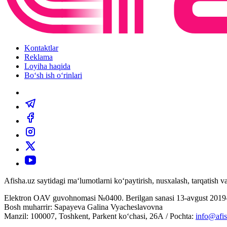
Kontaktlar
Reklama
Loyiha haqida
Bo‘sh ish o‘rinlari
Afisha.uz saytidagi ma‘lumotlarni ko‘paytirish, nusxalash, tarqatish
Elektron OAV guvohnomasi №0400. Berilgan sanasi 13-avgust 2019-
Bosh muharrir: Sapayeva Galina Vyacheslavovna
Manzil: 100007, Toshkent, Parkent ko‘chasi, 26А / Pochta:
info@afis