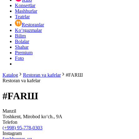
Konsertlar
Mashhurlar
Teatrlar
Restoranlar
Ko‘rgazmalar
Bilim
Bolalar
Shahar
Premium
Foto
Katalog
Restoran va kafelar
#FARШ
Restoran va kafelar
#FARШ
Manzil
Toshkent, Mirobod ko‘ch., 9A
Telefon
(+998) 95-778-0303
Instagram
farshburger_uz