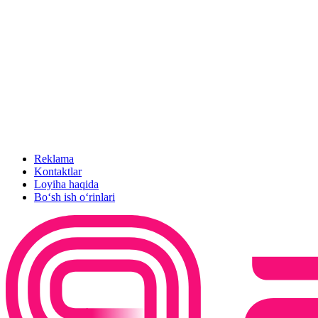
Reklama
Kontaktlar
Loyiha haqida
Bo‘sh ish o‘rinlari