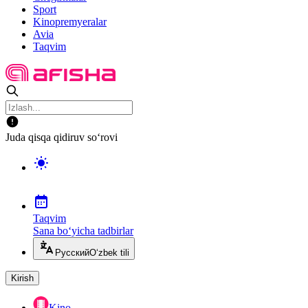
Sport
Kinopremyeralar
Avia
Taqvim
Juda qisqa qidiruv so‘rovi
Taqvim
Sana bo‘yicha tadbirlar
Русский
O‘zbek tili
Kirish
Kino