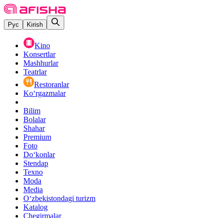
Рус
Kirish
Kino
Konsertlar
Mashhurlar
Teatrlar
Restoranlar
Ko‘rgazmalar
Bilim
Bolalar
Shahar
Premium
Foto
Do‘konlar
Stendap
Texno
Moda
Media
O‘zbekistondagi turizm
Katalog
Chegirmalar