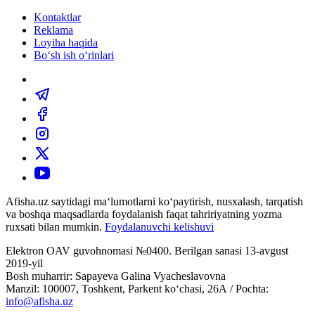
Kontaktlar
Reklama
Loyiha haqida
Bo‘sh ish o‘rinlari
Afisha.uz saytidagi ma‘lumotlarni ko‘paytirish, nusxalash, tarqatish
va boshqa maqsadlarda foydalanish faqat tahririyatning yozma
ruxsati bilan mumkin.
Foydalanuvchi kelishuvi
Elektron OAV guvohnomasi №0400. Berilgan sanasi 13-avgust
2019-yil
Bosh muharrir: Sapayeva Galina Vyacheslavovna
Manzil: 100007, Toshkent, Parkent ko‘chasi, 26А / Pochta:
info@afisha.uz