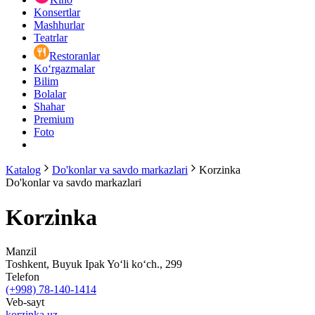
Konsertlar
Mashhurlar
Teatrlar
Restoranlar
Ko‘rgazmalar
Bilim
Bolalar
Shahar
Premium
Foto
Katalog
Do'konlar va savdo markazlari
Korzinka
Do'konlar va savdo markazlari
Korzinka
Manzil
Toshkent, Buyuk Ipak Yo‘li ko‘ch., 299
Telefon
(+998) 78-140-1414
Veb-sayt
korzinka.uz