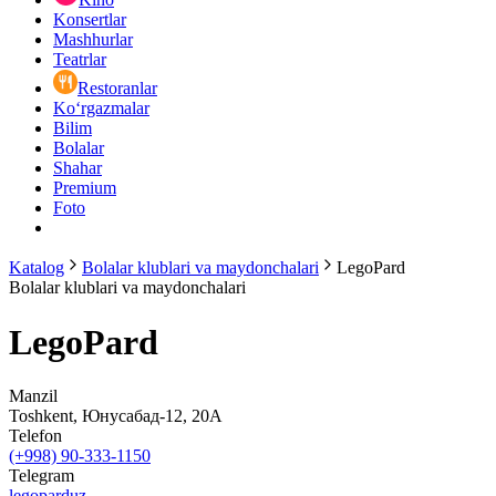
Konsertlar
Mashhurlar
Teatrlar
Restoranlar
Ko‘rgazmalar
Bilim
Bolalar
Shahar
Premium
Foto
Katalog
Bolalar klublari va maydonchalari
LegoPard
Bolalar klublari va maydonchalari
LegoPard
Manzil
Toshkent, Юнусабад-12, 20A
Telefon
(+998) 90-333-1150
Telegram
legoparduz