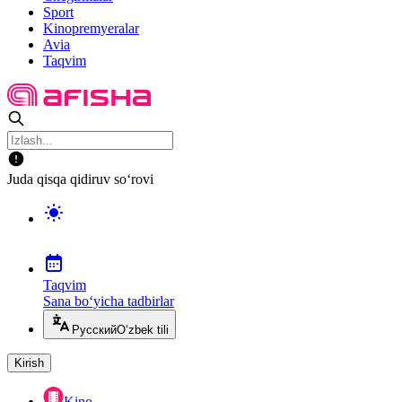
Sport
Kinopremyeralar
Avia
Taqvim
Juda qisqa qidiruv so‘rovi
Taqvim
Sana bo‘yicha tadbirlar
Русский
O‘zbek tili
Kirish
Kino