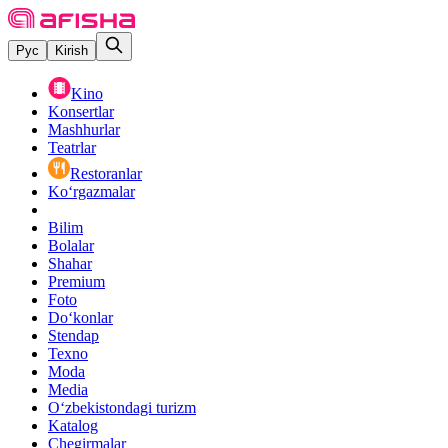
Рус
Kirish
Kino
Konsertlar
Mashhurlar
Teatrlar
Restoranlar
Ko‘rgazmalar
Bilim
Bolalar
Shahar
Premium
Foto
Do‘konlar
Stendap
Texno
Moda
Media
O‘zbekistondagi turizm
Katalog
Chegirmalar