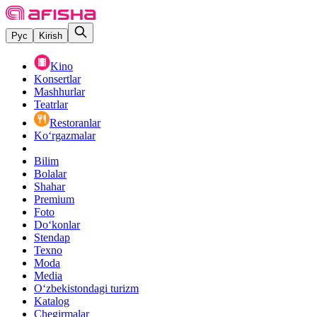
Рус
Kirish
Kino
Konsertlar
Mashhurlar
Teatrlar
Restoranlar
Ko‘rgazmalar
Bilim
Bolalar
Shahar
Premium
Foto
Do‘konlar
Stendap
Texno
Moda
Media
O‘zbekistondagi turizm
Katalog
Chegirmalar