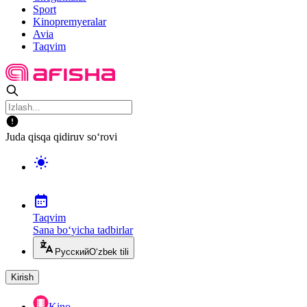
Sport
Kinopremyeralar
Avia
Taqvim
Juda qisqa qidiruv so‘rovi
Taqvim
Sana bo‘yicha tadbirlar
Русский
O‘zbek tili
Kirish
Kino