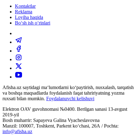
Kontaktlar
Reklama
Loyiha haqida
Bo‘sh ish o‘rinlari
Afisha.uz saytidagi ma‘lumotlarni ko‘paytirish, nusxalash, tarqatish
va boshqa maqsadlarda foydalanish faqat tahririyatning yozma
ruxsati bilan mumkin.
Foydalanuvchi kelishuvi
Elektron OAV guvohnomasi №0400. Berilgan sanasi 13-avgust
2019-yil
Bosh muharrir: Sapayeva Galina Vyacheslavovna
Manzil: 100007, Toshkent, Parkent ko‘chasi, 26А / Pochta:
info@afisha.uz