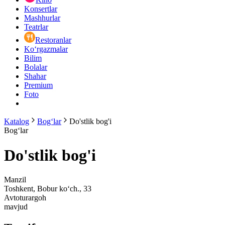
Konsertlar
Mashhurlar
Teatrlar
Restoranlar
Ko‘rgazmalar
Bilim
Bolalar
Shahar
Premium
Foto
Katalog
Bog‘lar
Do'stlik bog'i
Bog‘lar
Do'stlik bog'i
Manzil
Toshkent, Bobur ko‘ch., 33
Avtoturargoh
mavjud