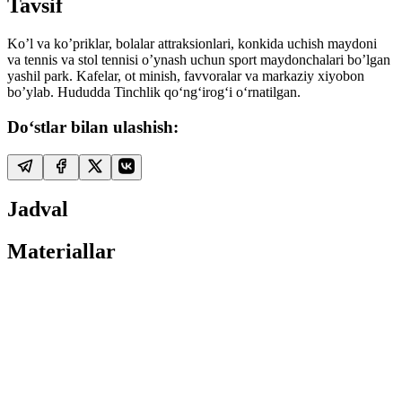
Tavsif
Ko’l va ko’priklar, bolalar attraksionlari, konkida uchish maydoni
va tennis va stol tennisi o’ynash uchun sport maydonchalari bo’lgan
yashil park. Kafelar, ot minish, favvoralar va markaziy xiyobon
bo’ylab. Hududda Tinchlik qoʻngʻirogʻi oʻrnatilgan.
Do‘stlar bilan ulashish:
Jadval
Materiallar