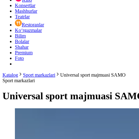
Konsertlar
Mashhurlar
Teatrlar
Restoranlar
Ko‘rgazmalar
Bilim
Bolalar
Shahar
Premium
Foto
Katalog
Sport markazlari
Universal sport majmuasi SAMO
Sport markazlari
Universal sport majmuasi SA