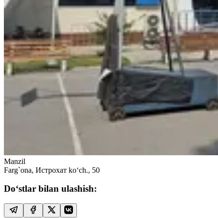
Manzil
Farg`ona, Истрохат ko‘ch., 50
Do‘stlar bilan ulashish: