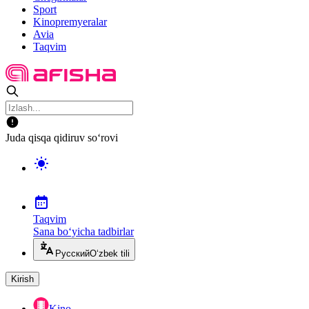
Sport
Kinopremyeralar
Avia
Taqvim
Juda qisqa qidiruv so‘rovi
Taqvim
Sana bo‘yicha tadbirlar
Русский
O‘zbek tili
Kirish
Kino