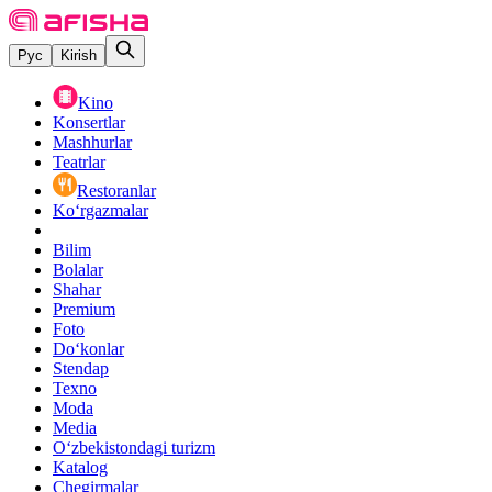
Рус
Kirish
Kino
Konsertlar
Mashhurlar
Teatrlar
Restoranlar
Ko‘rgazmalar
Bilim
Bolalar
Shahar
Premium
Foto
Do‘konlar
Stendap
Texno
Moda
Media
O‘zbekistondagi turizm
Katalog
Chegirmalar