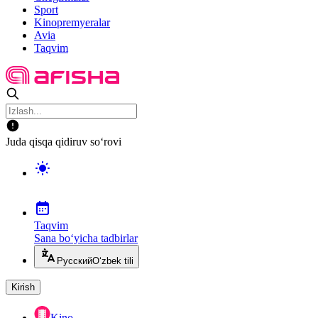
Sport
Kinopremyeralar
Avia
Taqvim
Juda qisqa qidiruv so‘rovi
Taqvim
Sana bo‘yicha tadbirlar
Русский
O‘zbek tili
Kirish
Kino