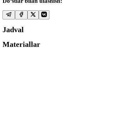
Do‘stlar bilan ulashish:
Jadval
Materiallar