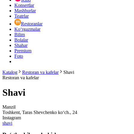
Konsertlar
Mashhurlar
Teatrlar
Restoranlar
Ko‘rgazmalar
Bilim
Bolalar
Shahar
Premium
Foto
Katalog
Restoran va kafelar
Shavi
Restoran va kafelar
Shavi
Manzil
Toshkent, Taras Shevchenko ko‘ch., 24
Instagram
shavi