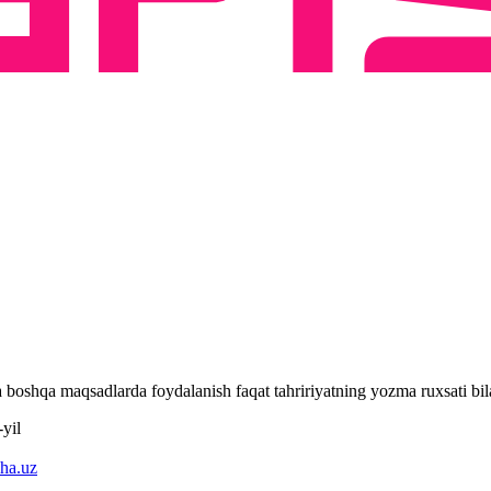
 va boshqa maqsadlarda foydalanish faqat tahririyatning yozma ruxsati 
yil
ha.uz