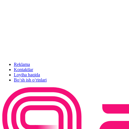
Reklama
Kontaktlar
Loyiha haqida
Bo‘sh ish o‘rinlari