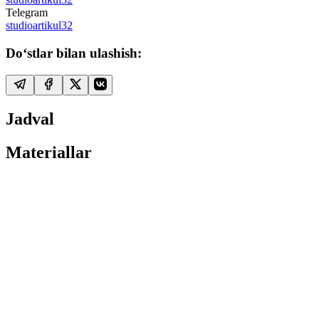
Telegram
studioartikul32
Do‘stlar bilan ulashish:
Jadval
Materiallar