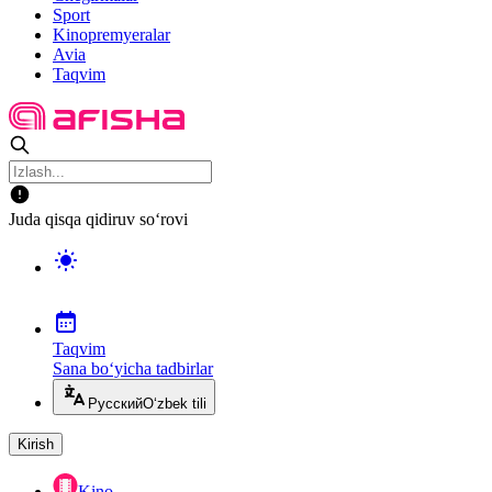
Sport
Kinopremyeralar
Avia
Taqvim
Juda qisqa qidiruv so‘rovi
Taqvim
Sana bo‘yicha tadbirlar
Русский
O‘zbek tili
Kirish
Kino