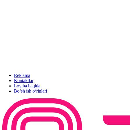
Reklama
Kontaktlar
Loyiha haqida
Bo‘sh ish o‘rinlari