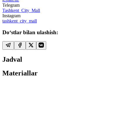
Telegram
Tashkent_City_Mall
Instagram
tashkent_city_mall
Do‘stlar bilan ulashish:
Jadval
Materiallar