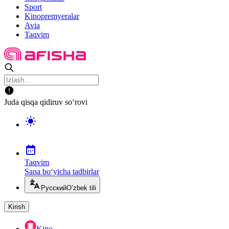
Sport
Kinopremyeralar
Avia
Taqvim
Juda qisqa qidiruv so‘rovi
Taqvim
Sana bo‘yicha tadbirlar
Русский
O‘zbek tili
Kirish
Kino