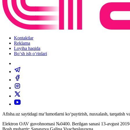
Kontaktlar
Reklama
Loyiha haqida
Bo‘sh ish o‘rinlari
Afisha.uz saytidagi ma‘lumotlarni ko‘paytirish, nusxalash, tarqatish
Elektron OAV guvohnomasi №0400. Berilgan sanasi 13-avgust 2019-
Bosh muharrir: Sapayeva Galina Vyacheslavovna