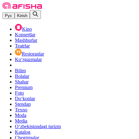
Рус
Kirish
Kino
Konsertlar
Mashhurlar
Teatrlar
Restoranlar
Ko‘rgazmalar
Bilim
Bolalar
Shahar
Premium
Foto
Do‘konlar
Stendap
Texno
Moda
Media
O‘zbekistondagi turizm
Katalog
Chegirmalar