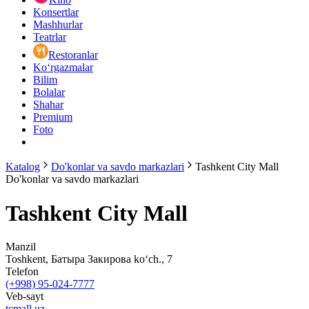
Konsertlar
Mashhurlar
Teatrlar
Restoranlar
Ko‘rgazmalar
Bilim
Bolalar
Shahar
Premium
Foto
Katalog
Do'konlar va savdo markazlari
Tashkent City Mall
Do'konlar va savdo markazlari
Tashkent City Mall
Manzil
Toshkent, Батыра Закирова ko‘ch., 7
Telefon
(+998) 95-024-7777
Veb-sayt
tcmall.uz